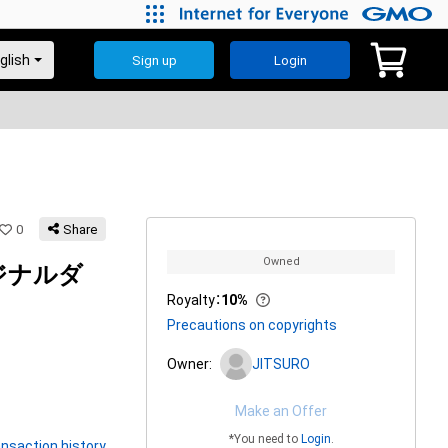
Sign up
Login
0
Share
Owned
リジナルダ
Royalty
：
10%
Precautions on copyrights
Owner:
JITSURO
Make an Offer
*You need to
Login
.
nsaction history