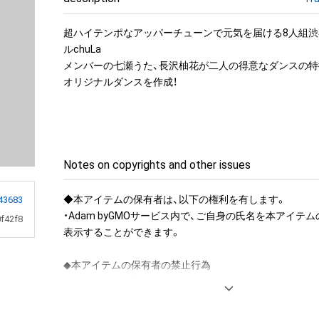
超ハイテンポなアッパーチューンで元気を届ける8人組
ルchuLa

メンバーの七瀬うた、長沢柚花が二人の得意なダンスの特
オリジナルダンスを作成！
Notes on copyrights and other issues
◆本アイテムの保有者は、以下の権利を有します。

43683
・Adam byGMOサービス内で、ご自身の氏名を本アイテ
f42f8
表示することができます。

◆本アイテムの保有者の禁止行為

・本アイテムを商用利用する行為

・本アイテムを印刷し公衆に向けて展示、販売、譲渡、貸与す
・本アイテムを加工・複製する行為
