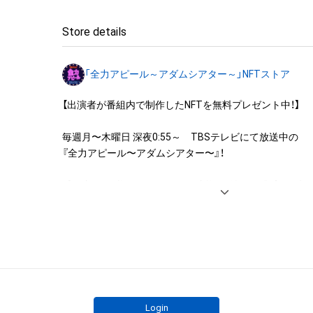
◆本アイテムに関する注意事項

Store details
・本アイテムに関する創作物(画像および映像、音楽、商標
みますがこれらに限られません。)にかかる知的財産権(著
「全力アピール～アダムシアター～」NFTストア
用新案権、商標権、意匠権その他の知的財産権(それらの権
それらの権利につき登録等を出願する権利を含みます。)を
【出演者が番組内で制作したNFTを無料プレゼント中！】

は、本アイテムの著作権を有する方、著作隣接権の権利者
託を受けている者によって保護されています。そのため、
毎週月〜木曜日 深夜0:55～　TBSテレビにて放送中の

有していたとしても、本アイテムに関する創作物にかか
『全力アピール〜アダムシアター〜』！

することを意味しません。

・本アイテムの著作権を有する方、著作隣接権の権利者ま
番組内では、様々なジャンルで才能を発揮する“プロの卵”た
を受けている者からの事前の同意なしに、上記の「本アイ
パフォーマンスや特技を、魂を込めて全力アピール！

する権利」の範囲を超えた行為、知的財産権を侵害するお
そのパフォーマンスや特技をNFT化して視聴者の皆さん
(改変、公開、配布、逆コンパイル、リバースエンジニアリ
ト！

これに限定されません。)を行うことはできません。

・本アイテムに関する創作物の利用については、公序良俗
※本ストア内で出品されるNFTは、Adam byGMOの認定代
用またはその恐れのある利用など、作成者が不適切である
株式会社MediBangを介して出品手続きをしており、

利用をお断りさせていただきます。

TBSテレビおよび番組は、NFTの出品に関わる手続き・権
・本アイテムの購入、売却および利用に関して、購入者、売
Login