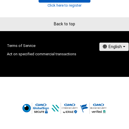
りません。
の他第三者が損害を被った場合、その損害がいかなる原
Click here to register
であっても、本アイテムの著作権を有する方、著作隣接権
の管理委託を受けている者は、何らの法的責任も負わない
Back to top
Terms of Service
Act on specified commercial transactions