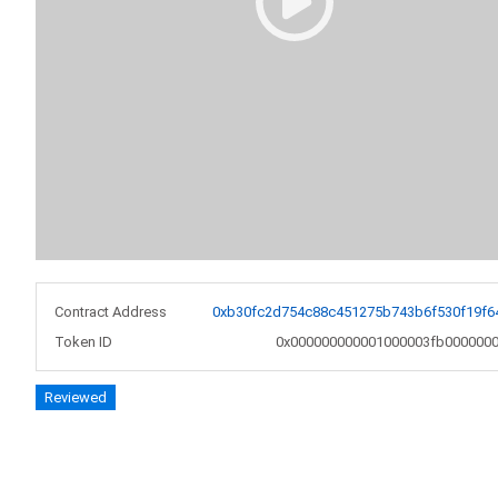
Contract Address
0xb30fc2d754c88c451275b743b6f530f19f6
Token ID
0x000000000001000003fb0000000
Reviewed