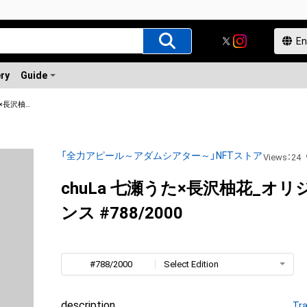
ery
Guide
chuLa 七瀬うた×長沢柚花_オリジナルダンス
「全力アピール～アダムシアター～」NFTストア
Views
：
24
chuLa 七瀬うた×長沢柚花_オ
ンス #788/2000
#788/2000
Select Edition
description
Tra