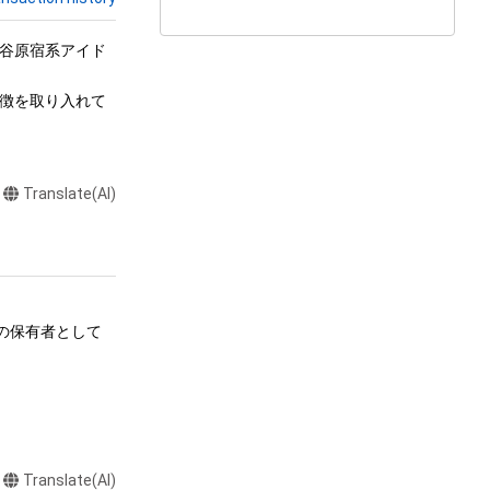
渋谷原宿系アイド
徴を取り入れて

Translate(AI)
ムの保有者として
る行為

Translate(AI)