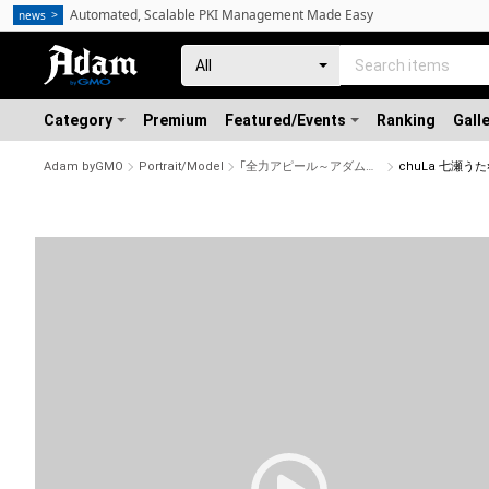
Automated, Scalable PKI Management Made Easy
news
Category
Premium
Featured/Events
Ranking
Gall
Adam byGMO
Portrait/Model
「全力アピール～アダムシアター～」NFTストア