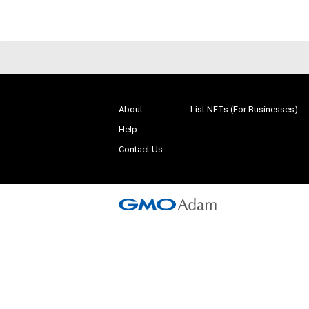
About
List NFTs (For Businesses)
Help
Contact Us