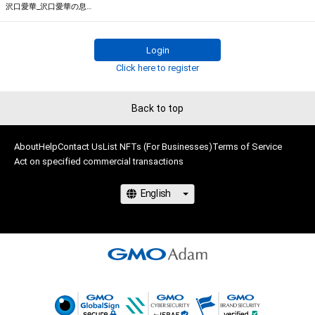
せん。)を行うことはできません。

※本ストア内で出品されるNFTは、Adam byGMOの認定代理店
沢口愛華_沢口愛華の息抜き編み物動画
・本アイテムに関する創作物の利用については、公序良俗や法令
である

に反する利用またはその恐れのある利用など、作成者が不適切
株式会社MediBangを介して出品手続きをしており、

Login
であると判断した場合、利用をお断りさせていただきます。

TBSテレビおよび番組は、NFTの出品に関わる手続き・権利には
・本アイテムの購入、売却および利用に関して、購入者、売却者、
Click here to register
関与しておりません。
保有者、その他第三者が損害を被った場合、その損害がいかなる
原因で発生したものであっても、本アイテムの著作権を有する
Back to top
方、著作隣接権の権利者またはその管理委託を受けている者は、
何らの法的責任も負わないものとします。
About
Help
Contact Us
List NFTs (For Businesses)
Terms of Service
Act on specified commercial transactions