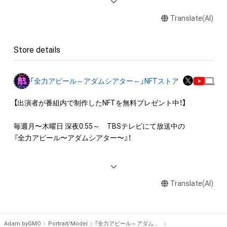
・本アイテムを印刷し公衆に向けて展示、販売、譲渡、貸与する
Translate(AI)
行為

・本アイテムを加工・複製する行為

Store details
◆本アイテムに関する注意事項

・本アイテムに関する創作物(画像および映像、音楽、商標または
ロゴ等を含みますがこれらに限られません。)にかかる知的財産
「全力アピール～アダムシアター～」NFTストア
権(著作権、特許権、実用新案権、商標権、意匠権その他の知的財
産権(それらの権利を取得し、又はそれらの権利につき登録等を
【出演者が番組内で制作したNFTを無料プレゼント中！】

出願する権利を含みます。)を意味します。)は、本アイテムの著
作権を有する方、著作隣接権の権利者またはその管理委託を受
毎週月〜木曜日 深夜0:55～　TBSテレビにて放送中の

けている者によって保護されています。そのため、本アイテム
『全力アピール〜アダムシアター〜』！

を保有していたとしても、本アイテムに関する創作物にかかる
知的財産権を有することを意味しません。

番組内では、様々なジャンルで才能を発揮する“プロの卵”たち
・本アイテムの著作権を有する方、著作隣接権の権利者またはそ
が、

の管理委託を受けている者からの事前の同意なしに、上記の「本
Translate(AI)
パフォーマンスや特技を、魂を込めて全力アピール！

アイテムの保有者が有する権利」の範囲を超えた行為、知的財産
そのパフォーマンスや特技をNFT化して視聴者の皆さんに無料
権を侵害するおそれのある行為(改変、公開、配布、逆コンパイ
でプレゼント！

ル、リバースエンジニアリングを含みますが、これに限定されま
Adam byGMO
Portrait/Model
「全力アピール～アダムシアター～」NFTストア