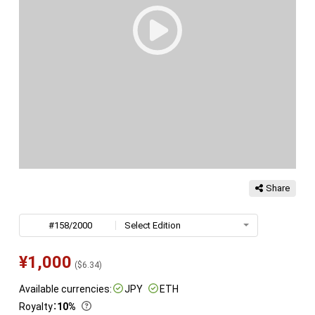
Share
#158/2000
Select Edition
¥
1,000
(
$
6.34
)
Available currencies:
JPY
ETH
Royalty
：
10%