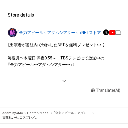
・本アイテムを加工・複製する行為

Store details
◆本アイテムに関する注意事項

・本アイテムに関する創作物(画像および映像、音楽、商標または
ロゴ等を含みますがこれらに限られません。)にかかる知的財産
「全力アピール～アダムシアター～」NFTストア
権(著作権、特許権、実用新案権、商標権、意匠権その他の知的財
産権(それらの権利を取得し、又はそれらの権利につき登録等を
【出演者が番組内で制作したNFTを無料プレゼント中！】

出願する権利を含みます。)を意味します。)は、本アイテムの著
作権を有する方、著作隣接権の権利者またはその管理委託を受
毎週月〜木曜日 深夜0:55～　TBSテレビにて放送中の

けている者によって保護されています。そのため、本アイテム
『全力アピール〜アダムシアター〜』！

を保有していたとしても、本アイテムに関する創作物にかかる
知的財産権を有することを意味しません。

番組内では、様々なジャンルで才能を発揮する“プロの卵”たち
・本アイテムの著作権を有する方、著作隣接権の権利者またはそ
が、

の管理委託を受けている者からの事前の同意なしに、上記の「本
Translate(AI)
パフォーマンスや特技を、魂を込めて全力アピール！

アイテムの保有者が有する権利」の範囲を超えた行為、知的財産
そのパフォーマンスや特技をNFT化して視聴者の皆さんに無料
権を侵害するおそれのある行為(改変、公開、配布、逆コンパイ
でプレゼント！

ル、リバースエンジニアリングを含みますが、これに限定されま
Adam byGMO
Portrait/Model
「全力アピール～アダムシアター～」NFTストア
せん。)を行うことはできません。

※本ストア内で出品されるNFTは、Adam byGMOの認定代理店
雪森れいら_コスプレメイクの秘訣を公開
・本アイテムに関する創作物の利用については、公序良俗や法令
である
