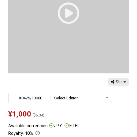
Share
#8425/10000
Select Edition
¥
1,000
(
$
6.34
)
Available currencies:
JPY
ETH
Royalty
：
10%