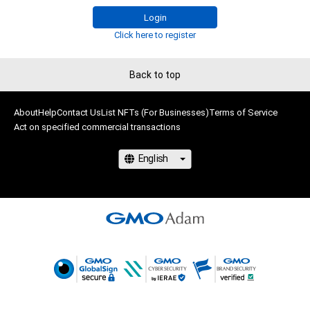
に反する利用またはその恐れのある利用など、作成者が不適切
株式会社MediBangを介して出品手続きをしており、

Login
であると判断した場合、利用をお断りさせていただきます。

TBSテレビおよび番組は、NFTの出品に関わる手続き・権利には
・本アイテムの購入、売却および利用に関して、購入者、売却者、
Click here to register
関与しておりません。
保有者、その他第三者が損害を被った場合、その損害がいかなる
原因で発生したものであっても、本アイテムの著作権を有する
Back to top
方、著作隣接権の権利者またはその管理委託を受けている者は、
何らの法的責任も負わないものとします。
About
Help
Contact Us
List NFTs (For Businesses)
Terms of Service
Act on specified commercial transactions