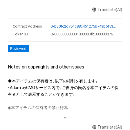
Translate(AI)
Contract Address
0xb30fc2d754c88c451275b743b6f530f19f643683
Token ID
0x000000000001000003fb0000000766a3
Reviewed
Notes on copyrights and other issues
◆本アイテムの保有者は、以下の権利を有します。

・Adam byGMOサービス内で、ご自身の氏名を本アイテムの保
有者として表示することができます。

◆本アイテムの保有者の禁止行為

・本アイテムを商用利用する行為

・本アイテムを印刷し公衆に向けて展示、販売、譲渡、貸与する
Translate(AI)
行為
