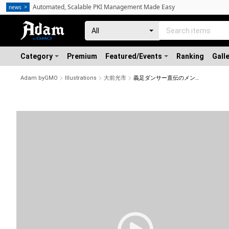
Automated, Scalable PKI Management Made Easy
news
Category
Premium
Featured/Events
Ranking
Gall
Adam byGMO
Illustrations
大前光市
義足ダンサー直伝のメンテナンス