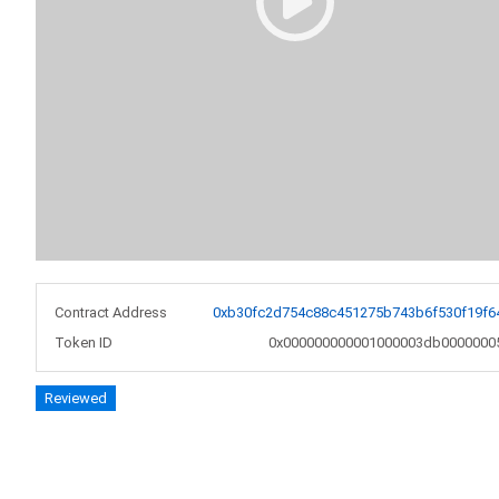
Contract Address
0xb30fc2d754c88c451275b743b6f530f19f6
Token ID
0x000000000001000003db0000000
Reviewed