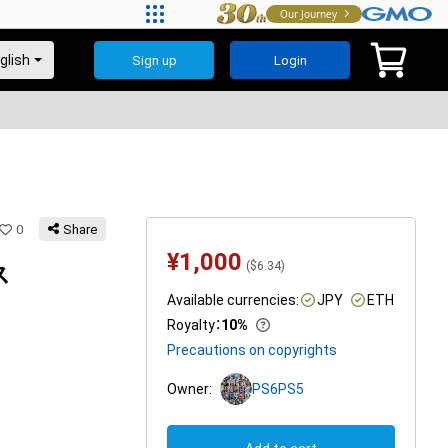
Our Journey
Sign up
Login
0
Share
¥
1,000
(
$
6.34
)
ス
Available currencies:
JPY
ETH
Royalty
：
10%
Precautions on copyrights
Owner:
PS6PS5