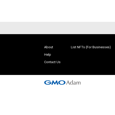
About
List NFTs (For Businesses)
Help
Contact Us