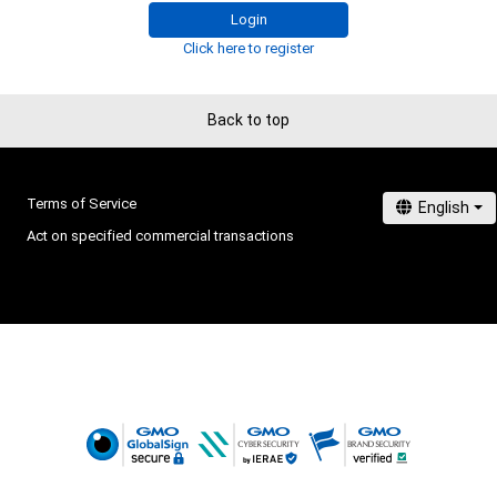
「ぼくらしく、おどる」（学研プラス）著者。
・本アイテムの購入、売却および利用に関して、購入者、売
Login
の他第三者が損害を被った場合、その損害がいかなる原
Click here to register
であっても、本アイテムの著作権を有する方、著作隣接権
の管理委託を受けている者は、何らの法的責任も負わない
Back to top
Terms of Service
Act on specified commercial transactions