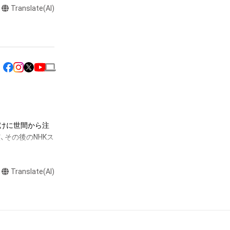
Translate(AI)
またはロゴ等を含
作権、特許権、実
利を取得し、又は
意味します。)
またはその管理委
本アイテムを保
る知的財産権を有
けに世間から注
、その後のNHKス
たはその管理委託
テムの保有者が有
ど、舞台だけでなくテ
それのある行為
Translate(AI)
ン雑誌やメディアへ
ングを含みますが、
ログラムプロデュ
や法令に反する利
ンピック開会式に
と判断した場合、