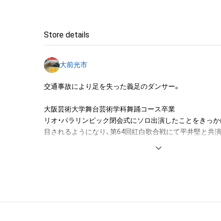
・本アイテムを加工・複製する行為

◆本アイテムに関する注意事項

Store details
・本アイテムに関する創作物(画像および映像、音楽、商標
みますがこれらに限られません。)にかかる知的財産権(著
大前光市
用新案権、商標権、意匠権その他の知的財産権(それらの権
それらの権利につき登録等を出願する権利を含みます。)を
交通事故により足を失った義足のダンサー。

は、本アイテムの著作権を有する方、著作隣接権の権利者
託を受けている者によって保護されています。そのため、
大阪芸術大学舞台芸術学科舞踊コース卒業

有していたとしても、本アイテムに関する創作物にかか
リオ・パラリンピック閉会式にソロ出演したことをきっか
することを意味しません。

目されるようになり、第64回紅白歌合戦にて平井堅と共演
・本アイテムの著作権を有する方、著作隣接権の権利者ま
ペシャルにて特集される。

を受けている者からの事前の同意なしに、上記の「本アイ
ラスベガスにてJABBAWOCKEEZ『Jreamz』に出演な
する権利」の範囲を超えた行為、知的財産権を侵害するお
レビ、ラジオ、PanasonicのCM、GQなどのファッショ
(改変、公開、配布、逆コンパイル、リバースエンジニアリ
の出演多数。

これに限定されません。)を行うことはできません。

最近では、しながわ2020スポーツ大使、横浜2020文化プ
・本アイテムに関する創作物の利用については、公序良俗
ーサー、東京2020聖火ランナーも務め、東京2020パラリ
用またはその恐れのある利用など、作成者が不適切である
も出演。

利用をお断りさせていただきます。
