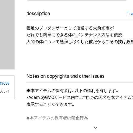
description
Tra
義足のプロダンサーとして活躍する大前光市が

だれでも簡単にできる体のメンテナンス方法を伝授！

人間の体について勉強し尽くした彼だからこその技は必
Notes on copyrights and other issues
43683
◆本アイテムの保有者は、以下の権利を有します。

56571
・Adam byGMOサービス内で、ご自身の氏名を本アイテ
表示することができます。

◆本アイテムの保有者の禁止行為

・本アイテムを商用利用する行為

・本アイテムを印刷し公衆に向けて展示、販売、譲渡、貸与す