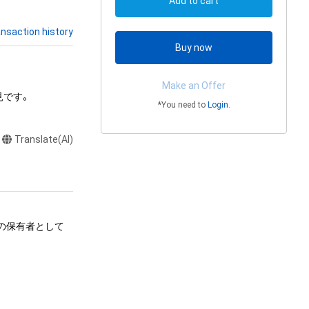
Add to cart
nsaction history
Buy now
Make an Offer
見です。
*You need to
Login
.
Translate(AI)
ムの保有者として
る行為
