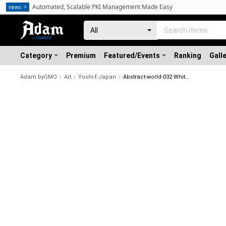
Automated, Scalable PKI Management Made Easy
news
Category
Premium
Featured/Events
Ranking
Gall
Adam byGMO
Art
Yoshi-f-Japan
Abstract-world-032 White-throated Toucan シロムネオオハシ