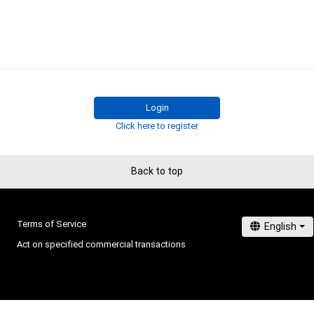
やイラストの制作を始める。

・本アイテムに関する創作物の利用については、公序良俗
作品は各媒体での使用歴多数。

用またはその恐れのある利用など、作成者が不適切である
利用をお断りさせていただきます。

2021年12月から、広告媒体で使用する為に制作した「光
・本アイテムの購入、売却および利用に関して、購入者、売
作品」を素材にしてNFTアート用に作品制作を開始する。

の他第三者が損害を被った場合、その損害がいかなる原
であっても、本アイテムの著作権を有する方、著作隣接権
作風の基礎になっているのは抽象的な形状の内部に光線
の管理委託を受けている者は、何らの法的責任も負わない
Login
ェが入った不思議な空間を演出するデジタル画像になりま
Click here to register
これらの画風を継承し、3DCGソフトで描写した美少女や
このアイテムに関するお問い合わせ先

物等をメインビジュアルに入れた作品も手がけています。
yoshi-f-japan.com

info@yoshi-f-japan.com
Back to top
近年の活動 （2022〜）

2022年3月28〜4月3日までイタリア･ミラノの現代アー
M.A.D.S. art galleryで行われたNFT. New Freedom Thin
Terms of Service
NFT Art Festival Tokyo 2022（MAF展） 入選

第35回MBCサムホール美術展 (デザイン部) 入選

Act on specified commercial transactions
第12回全国公募西脇市サムホール大賞展 入選

第1回 SHONAN NFTコンテスト 優秀賞

2022年12月に博多マルイで行われた九州NFT展示会に2作
2022年12月28日にバルセロナのLA PEDRERA - CASA 