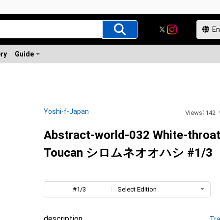
ery
Guide
Yoshi-f-Japan
Views
：
142
Abstract-world-032 White-throa
Toucan シロムネオオハシ #1/3
#1/3
Select Edition
description
Tra