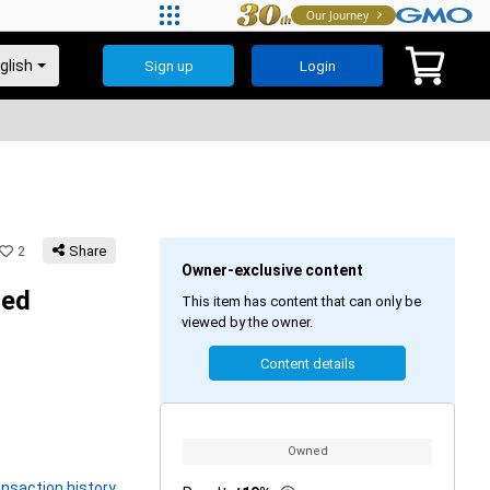
Our Journey
Sign up
Login
2
Share
Owner-exclusive content
ted
This item has content that can only be
viewed by the owner.
Content details
Owned
nsaction history