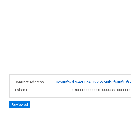
Contract Address
0xb30fc2d754c88c451275b743b6f530f19f6
Token ID
0x000000000001000003910000000
Reviewed