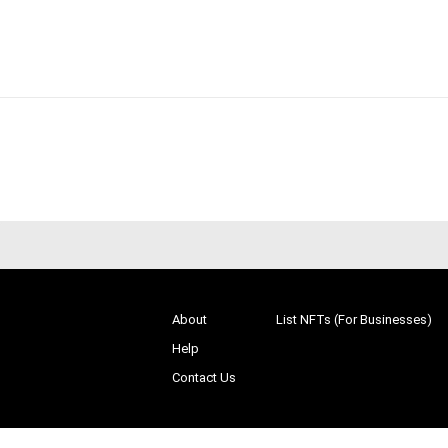
About
List NFTs (For Businesses)
Help
Contact Us