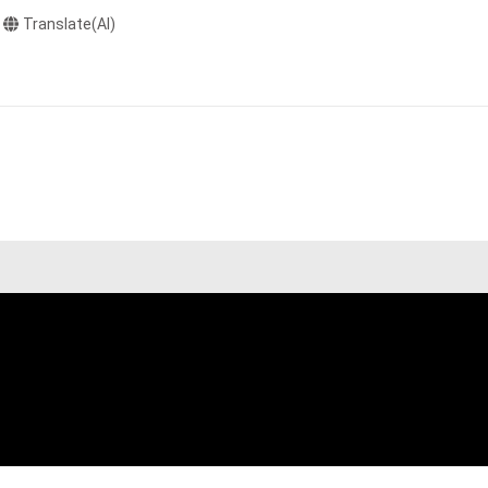
や法令に反する利
Translate(AI)
と判断した場合、
をテーマにしたCG
却者、保有者、そ
因で発生したもの
の権利者またはそ
や球体等のオブジ
ものとします。

す。

実写の風景、動植


トギャラリー
kに参加。

品を展示

MILÀで開催された