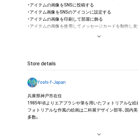
・アイテムの画像をSNSに投稿する

・アイテム画像をSNSのアイコンに設定する

・アイテムの画像を印刷して部屋に飾る

・アイテムの画像を使用してメッセージカードを制作し友
アイテムに関する注意事項

・本アイテムに関する創作物(画像および映像、音楽、商標
みますがこれらに限られません。)にかかる知的財産権(著
用新案権、商標権、意匠権その他の知的財産権(それらの権
Store details
それらの権利につき登録等を出願する権利を含みます。)を
は、本アイテムの著作権を有する方、著作隣接権の権利者
Yoshi-f-Japan
託を受けている者によって保護されています。そのため、
有していたとしても、本アイテムに関する創作物にかか
兵庫県神戸市在住

することを意味しません。

1985年頃よりエアブラシや筆を用いたフォトリアルな絵
・本アイテムの著作権を有する方、著作隣接権の権利者ま
フォトリアルな作風の絵画は二科展デザイン部等、国内美
を受けている者からの事前の同意なしに、上記の「本アイ
多数。

する権利」の範囲を超えた行為、知的財産権を侵害するお
(改変、公開、配布、逆コンパイル、リバースエンジニアリ
絵画と並行してPhotoShopや3DCGソフトを使用して広
これに限定されません。)を行うことはできません。
