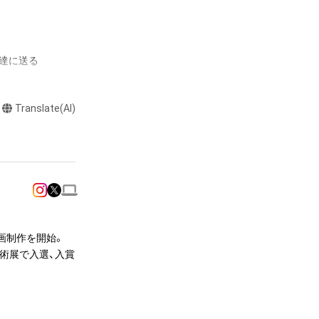
達に送る

Translate(AI)
またはロゴ等を含
作権、特許権、実
利を取得し、又は
意味します。)
またはその管理委
本アイテムを保
る知的財産権を有
画制作を開始。

たはその管理委託
術展で入選、入賞
テムの保有者が有
それのある行為
ングを含みますが、
告用のデジタルCG