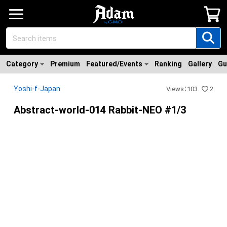
Category
Premium
Featured/Events
Ranking
Gallery
Gu
Yoshi-f-Japan
Views
：
103
2
Abstract-world-014 Rabbit-NEO #1/3