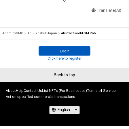
権を侵害するおそれのある行為(改変、公開、配布、逆コンパイ
絵画と並行してPhotoShopや3DCGソフトを使用して広告用の
ル、リバースエンジニアリングを含みますが、これに限定されま
Translate(AI)
デジタルCGやイラストの制作を始める。

せん。)を行うことはできません。

作品は各媒体での使用歴多数。

・本アイテムに関する創作物の利用については、公序良俗や法令
に反する利用またはその恐れのある利用など、作成者が不適切
2021年12月から、広告媒体で使用する為に制作した「光をテー
Adam byGMO
Art
Yoshi-f-Japan
Abstract-world-014 Rabbit-NEO
であると判断した場合、利用をお断りさせていただきます。

マにしたCG作品」を素材にしてNFTアート用に作品制作を開始
・本アイテムの購入、売却および利用に関して、購入者、売却者、
する。

保有者、その他第三者が損害を被った場合、その損害がいかなる
Login
原因で発生したものであっても、本アイテムの著作権を有する
作風の基礎になっているのは抽象的な形状の内部に光線や球体
Click here to register
方、著作隣接権の権利者またはその管理委託を受けている者は、
等のオブジェが入った不思議な空間を演出するデジタル画像に
何らの法的責任も負わないものとします。

なります。

Back to top
これらの画風を継承し、3DCGソフトで描写した美少女や実写の
このアイテムに関するお問い合わせ先

風景、動植物等をメインビジュアルに入れた作品も手がけてい
yoshi-f-japan.com

ます。

About
Help
Contact Us
List NFTs (For Businesses)
Terms of Service
info@yoshi-f-japan.com
Act on specified commercial transactions
近年の活動 （2022〜）

2022年3月28〜4月3日までイタリア･ミラノの現代アートギャ
ラリーM.A.D.S. art galleryで行われたNFT. New Freedom Think
に参加。
