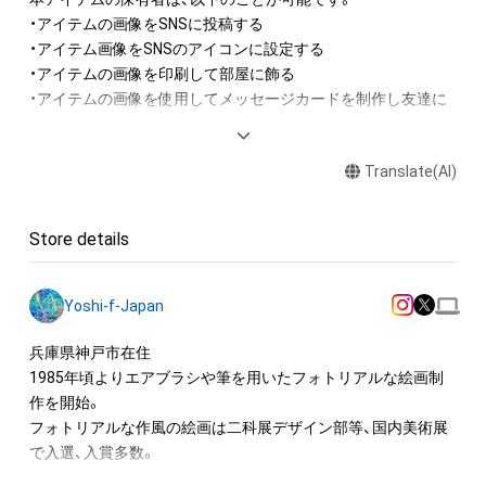
・アイテムの画像をSNSに投稿する

・アイテム画像をSNSのアイコンに設定する

・アイテムの画像を印刷して部屋に飾る

・アイテムの画像を使用してメッセージカードを制作し友達に
送る

Translate(AI)
アイテムに関する注意事項

・本アイテムに関する創作物(画像および映像、音楽、商標または
ロゴ等を含みますがこれらに限られません。)にかかる知的財産
Store details
権(著作権、特許権、実用新案権、商標権、意匠権その他の知的財
産権(それらの権利を取得し、又はそれらの権利につき登録等を
出願する権利を含みます。)を意味します。)は、本アイテムの著
Yoshi-f-Japan
作権を有する方、著作隣接権の権利者またはその管理委託を受
けている者によって保護されています。そのため、本アイテム
兵庫県神戸市在住

を保有していたとしても、本アイテムに関する創作物にかかる
1985年頃よりエアブラシや筆を用いたフォトリアルな絵画制
知的財産権を有することを意味しません。

作を開始。

・本アイテムの著作権を有する方、著作隣接権の権利者またはそ
フォトリアルな作風の絵画は二科展デザイン部等、国内美術展
の管理委託を受けている者からの事前の同意なしに、上記の「本
で入選、入賞多数。

アイテムの保有者が有する権利」の範囲を超えた行為、知的財産