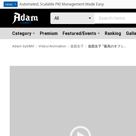
Automated, Scalable PKI Management Made Easy
news
Category
Premium
Featured/Events
Ranking
Gall
Adam byGMO
Video/Animation
仮面女子
仮面女子 “最高のオフショット”