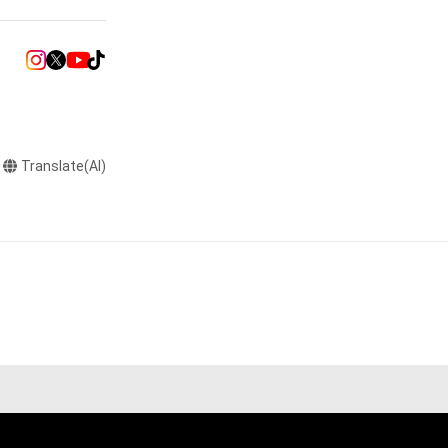
またはロゴ等を含
作権、特許権、実
利を取得し、又は
意味します。)
またはその管理委
本アイテムを保
る知的財産権を有
Translate(AI)
たはその管理委託
テムの保有者が有
それのある行為
ングを含みますが、
や法令に反する利
と判断した場合、
却者、保有者、そ
因で発生したもの
の権利者またはそ