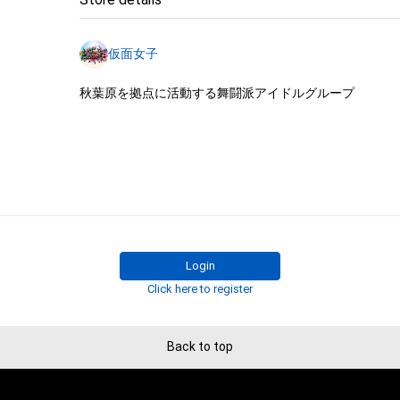
・本アイテムに関する創作物(画像および映像、音楽、商標
みますがこれらに限られません。)にかかる知的財産権(著
仮面女子
用新案権、商標権、意匠権その他の知的財産権(それらの権
それらの権利につき登録等を出願する権利を含みます。)を
秋葉原を拠点に活動する舞闘派アイドルグループ
は、本アイテムの著作権を有する方、著作隣接権の権利者
託を受けている者によって保護されています。そのため、
有していたとしても、本アイテムに関する創作物にかか
することを意味しません。

・本アイテムの著作権を有する方、著作隣接権の権利者ま
を受けている者からの事前の同意なしに、上記の「本アイ
する権利」の範囲を超えた行為、知的財産権を侵害するお
(改変、公開、配布、逆コンパイル、リバースエンジニアリ
これに限定されません。)を行うことはできません。

Login
・本アイテムに関する創作物の利用については、公序良俗
Click here to register
用またはその恐れのある利用など、作成者が不適切である
利用をお断りさせていただきます。

・本アイテムの購入、売却および利用に関して、購入者、売
Back to top
の他第三者が損害を被った場合、その損害がいかなる原
であっても、本アイテムの著作権を有する方、著作隣接権