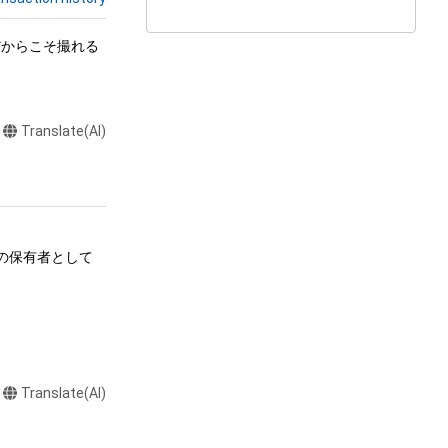
だからこそ撮れる
Translate(AI)
ムの保有者として
る行為

Translate(AI)