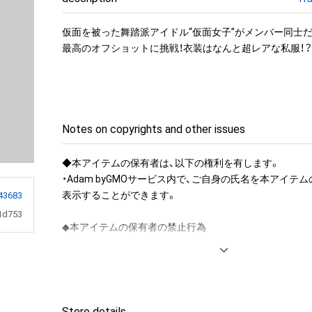
仮面を被った舞踏派アイドル“仮面女子”がメンバー同士
最高のオフショットに挑戦！衣装はなんと超レアな私服！？
Notes on copyrights and other issues
◆本アイテムの保有者は、以下の権利を有します。

・Adam byGMOサービス内で、ご自身の氏名を本アイテ
表示することができます。

43683
1d753
◆本アイテムの保有者の禁止行為

・本アイテムを商用利用する行為

・本アイテムを印刷し公衆に向けて展示、販売、譲渡、貸与す
・本アイテムを加工・複製する行為

◆本アイテムに関する注意事項

Store details