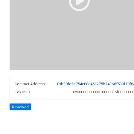
Contract Address
0xb30fc2d754c88c451275b743b6f530f19f6
Token ID
0x0000000000010000035f0000000
Reviewed