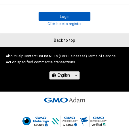
<IMAGE GIRL> 

2019 にゃんこ大戦争ガールズ

2017-2018　D'STATION フレッシュエンジェルズ
Login
Click here to register
Back to top
About
Help
Contact Us
List NFTs (For Businesses)
Terms of Service
Act on specified commercial transactions