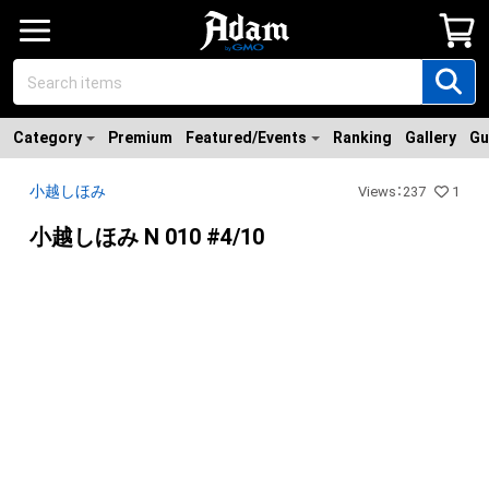
Category
Premium
Featured/Events
Ranking
Gallery
Gu
小越しほみ
Views
：
237
1
小越しほみ N 010 #4/10