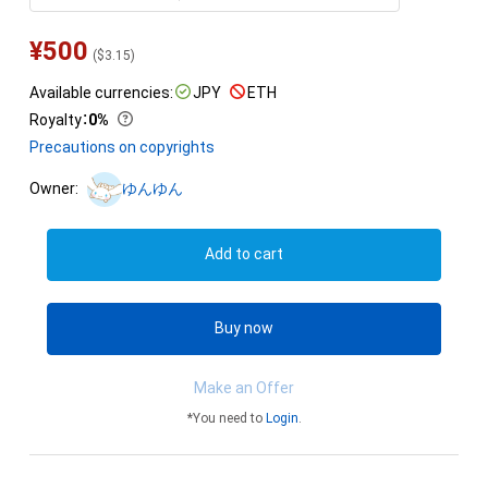
¥
500
(
$
3.15
)
Available currencies:
JPY
ETH
Royalty
：
0%
Precautions on copyrights
Owner:
ゆんゆん
Add to cart
Buy now
Make an Offer
*You need to
Login
.