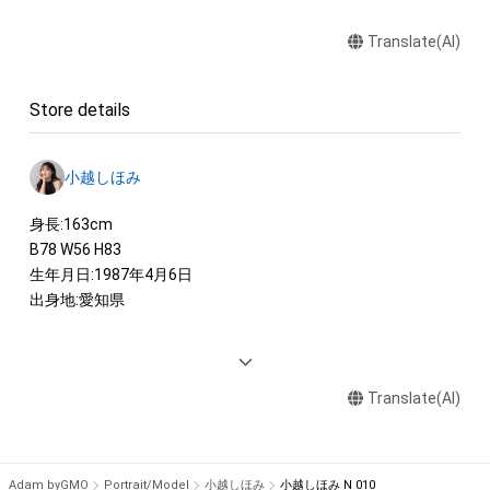
Translate(AI)
Store details
小越しほみ
身長:163cm 　

B78 W56 H83 

生年月日:1987年4月6日

出身地:愛知県 

<AWARD>

日本レースクイーン大賞2018　大賞 受賞　

Translate(AI)
日本レースクイーン大賞2017　大賞 受賞

日本レースクイーン大賞2016　特別賞 受賞

ZOZOTOWN専属モデルオーディション準グランプリ

Adam byGMO
Portrait/Model
小越しほみ
小越しほみ N 010