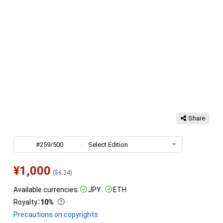
Share
#259/500
Select Edition
¥
1,000
(
$
6.34
)
Available currencies:
JPY
ETH
Royalty
：
10%
Precautions on copyrights