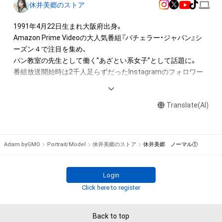
休井美郷のストア
1991年4月22日生まれ大阪府出身。

Amazon Prime Videoの大人気番組『バチェラー・ジャパン』シ
ーズン４で注目を集め、

パン教室の先生として働く”あざとい系女子”として話題に。

番組放送開始時は2千人足らずだったInstagramのフォロワー
が、たった２週間で12万人増加。

メイクやファッションへのこだわりが支持され、ファンの８割
Translate(AI)
を女性が占める。

女性誌やバラエティタレントとしても活躍中。

そんな休井の“あざと可愛い”写真をお届けします。

Adam byGMO
Portrait/Model
休井美郷のストア
休井美郷 ノーマル①
CM放送記念！他ではみられない、休井美郷のレアカットをNFT
で無料プレゼントします！

特別なカットや動画がランダムで当たるキャンペーン、是非ア
Login
Click here to register
adam.jp/airdrops/kyuimisato?
aid=24def4d19b6e42aea2b5499a3a7ce15f
Back to top