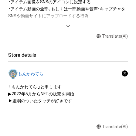
・アイテム画像をSNSのアイコンに設定する

・アイテム動画の全部、もしくは一部動画や音声・キャプチャを
SNSや動画サイトにアップロードする行為

・保有者限定コンテンツをSNSにアップロードする

・アイテムの画像を印刷して部屋に飾る

Translate(AI)
・アイテムの画像を使用してメッセージカードを制作し友達に
送る

・アイテム画像を使用し、個人利用する用のグッズや商品を制作
Store details
する

・アイテム画像を使用した二次創作物（ご自身で描いたイラスト
など）を作成する

もんかわてら
アイテムに関する注意事項

「 もんかわてら 」と申します

・本アイテムに関する創作物(画像および映像、音楽、商標または
▶2022年5月からNFTの販売を開始

ロゴ等を含みますがこれらに限られません。)にかかる知的財産
▶虚弱のついたタッチが好きです

権(著作権、特許権、実用新案権、商標権、意匠権その他の知的財
産権(それらの権利を取得し、又はそれらの権利につき登録等を
出願する権利を含みます。)を意味します。)は、本アイテムの著
Translate(AI)
作権を有する方、著作隣接権の権利者またはその管理委託を受
けている者によって保護されています。そのため、本アイテム