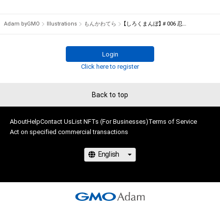
を保有していたとしても、本アイテムに関する創作物にかかる
知的財産権を有することを意味しません。

Adam byGMO
Illustrations
もんかわてら
【しろくまんぼ】＃006 忍者なしろくまんぼ
・本アイテムの著作権を有する方、著作隣接権の権利者またはそ
の管理委託を受けている者からの事前の同意なしに、上記の「本
アイテムの保有者が有する権利」の範囲を超えた行為、知的財産
Login
権を侵害するおそれのある行為(改変、公開、配布、逆コンパイ
Click here to register
ル、リバースエンジニアリングを含みますが、これに限定されま
せん。)を行うことはできません。

Back to top
・本アイテムに関する創作物の利用については、公序良俗や法令
に反する利用またはその恐れのある利用など、作成者が不適切
About
であると判断した場合、利用をお断りさせていただきます。

Help
Contact Us
List NFTs (For Businesses)
Terms of Service
Act on specified commercial transactions
・本アイテムの購入、売却および利用に関して、購入者、売却者、
保有者、その他第三者が損害を被った場合、その損害がいかなる
原因で発生したものであっても、本アイテムの著作権を有する
方、著作隣接権の権利者またはその管理委託を受けている者は、
何らの法的責任も負わないものとします。

このアイテムに関するお問い合わせ先

TwitterのDMにお願いいたします
