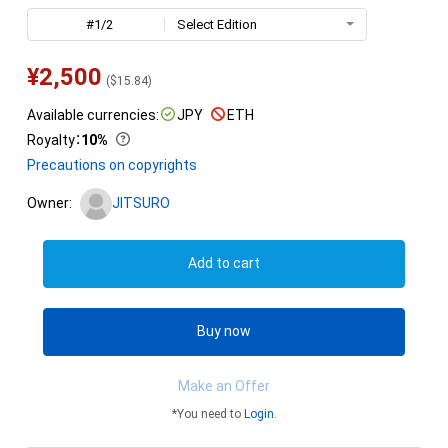
#1/2
Select Edition
¥
2,500
(
$
15.84
)
Available currencies:
JPY
ETH
Royalty
：
10%
Precautions on copyrights
Owner:
JITSURO
Add to cart
Buy now
Make an Offer
*You need to
Login
.