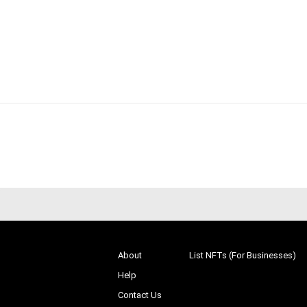
About
List NFTs (For Businesses)
Help
Contact Us