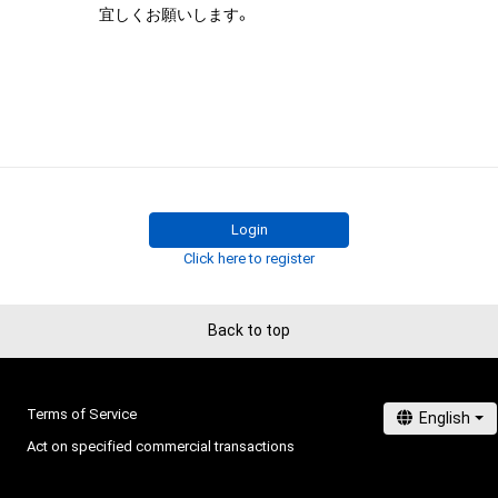
宜しくお願いします。
みますがこれらに限られません。)にかかる知的財産権(著
用新案権、商標権、意匠権その他の知的財産権(それらの権
それらの権利につき登録等を出願する権利を含みます。)を
は、本アイテムの著作権を有する方、著作隣接権の権利者
託を受けている者によって保護されています。そのため、
有していたとしても、本アイテムに関する創作物にかか
することを意味しません。

・本アイテムの著作権を有する方、著作隣接権の権利者ま
を受けている者からの事前の同意なしに、上記の「本アイ
Login
する権利」の範囲を超えた行為、知的財産権を侵害するお
Click here to register
(改変、公開、配布、逆コンパイル、リバースエンジニアリ
これに限定されません。)を行うことはできません。

・本アイテムに関する創作物の利用については、公序良俗
Back to top
用またはその恐れのある利用など、作成者が不適切である
利用をお断りさせていただきます。

・本アイテムの購入、売却および利用に関して、購入者、売
Terms of Service
の他第三者が損害を被った場合、その損害がいかなる原
Act on specified commercial transactions
であっても、本アイテムの著作権を有する方、著作隣接権