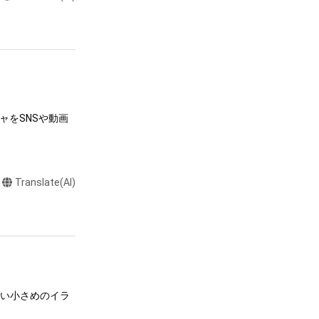
ャをSNSや動画
Translate(AI)
達に送る

制作する

売、および無料配
ラストなど）を作
すい小さめのイラ
またはロゴ等を含