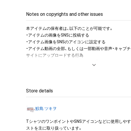
Notes on copyrights and other issues
本アイテムの保有者は、以下のことが可能です。

・アイテムの画像をSNSに投稿する

・アイテム画像をSNSのアイコンに設定する

・アイテム動画の全部、もしくは一部動画や音声・キャプチ
サイトにアップロードする行為

・保有者限定コンテンツをSNSにアップロードする

・アイテムの画像を印刷して部屋に飾る

・アイテムの画像を使用してメッセージカードを制作し友
・アイテム画像を使用し、個人利用する用のグッズや商品を
・アイテム画像を使用し、グッズや商品を制作して有料販
Store details
布をする

・アイテム画像を使用した二次創作物（ご自身で描いたイ
鮫島 ツキヲ
成する

TシャツのワンポイントやSNSアイコンなどに使用しや
アイテムに関する注意事項

ストを主に取り扱っています。

・本アイテムに関する創作物(画像および映像、音楽、商標