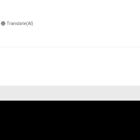
作権、特許権、実
利を取得し、又は
意味します。)
Translate(AI)
またはその管理委
本アイテムを保
る知的財産権を有
たはその管理委託
テムの保有者が有
それのある行為
ングを含みますが、
や法令に反する利
と判断した場合、
却者、保有者、そ
因で発生したもの
の権利者またはそ