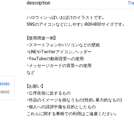
description
Tra
ハロウィンっぽいおばけのイラストです。

SNSのアイコンなどにしやすい800×800サイズです。

【使用用途一例】

・スマートフォンやパソコンなどの壁紙

・LINEやTwitterアイコン、ヘッダー

・YouTubeの動画背景への使用

・メッセージカードの背景への使用

など

43683
【お願い】

18d92
・公序良俗に反するもの

・作品のイメージを損なうもの(性的、暴力的なもの)

・個人への誹謗中傷を目的としたもの
