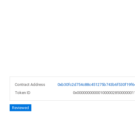
Contract Address
0xb30fc2d754c88c451275b743b6f530f19f6
Token ID
0x000000000001000002850000001
Reviewed