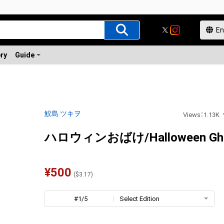
ery
Guide
鮫島 ツキヲ
Views
：
1.13K
ハロウィンおばけ/Halloween Ghos
¥
500
(
$
3.17
)
#1/5
Select Edition