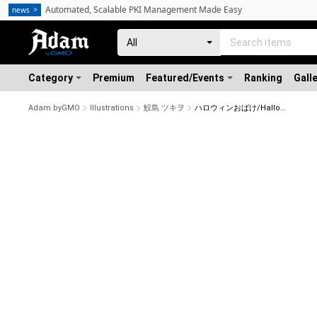
Automated, Scalable PKI Management Made Easy
news
Category
Premium
Featured/Events
Ranking
Gall
Adam byGMO
Illustrations
鮫島 ツキヲ
ハロウィンおばけ/Halloween Ghost