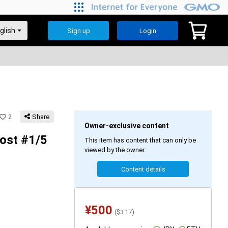
Sign up
Login
2
Share
Owner-exclusive content
t #1/5
This item has content that can only be
viewed by the owner.
Content details
¥
500
(
$
3.17
)