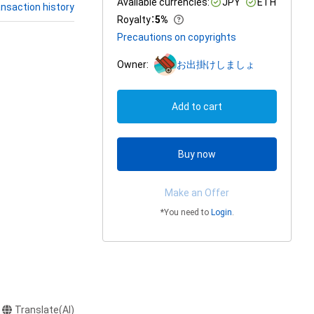
Available currencies:
JPY
ETH
nsaction history
Royalty
：
5%
Precautions on copyrights
Owner:
お出掛けしましょ
Add to cart
Buy now
Make an Offer
*You need to
Login
.
Translate(AI)