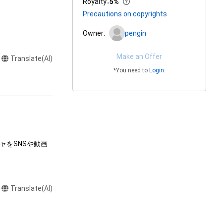
Royalty
：
5%
Precautions on copyrights
Owner:
pengin
Make an Offer
Translate(AI)
*You need to
Login
.
ャをSNSや動画
Translate(AI)
達に送る

制作する

売、および無料配