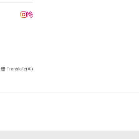
ラストなど）を作
またはロゴ等を含
作権、特許権、実
利を取得し、又は
意味します。)
またはその管理委
Translate(AI)
本アイテムを保
る知的財産権を有
たはその管理委託
テムの保有者が有
それのある行為
ングを含みますが、