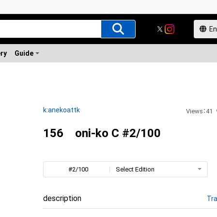
ery
Guide
k:anekoattk
Views
：
41
156 oni-ko C #2/100
#2/100
Select Edition
description
Tra