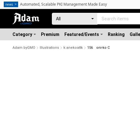
Automated, Scalable PKI Management Made Easy
news
Category
Premium
Featured/Events
Ranking
Gall
Adam byGMO
Illustrations
k:anekoattk
156 oni-ko C