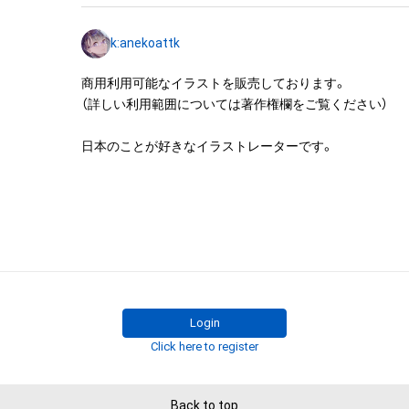
布をする

・アイテム画像を使用した二次創作物（ご自身で描いたイ
k:anekoattk
成する

商用利用可能なイラストを販売しております。

アイテムに関する注意事項

（詳しい利用範囲については著作権欄をご覧ください）

・本アイテムに関する創作物(画像および映像、音楽、商標
みますがこれらに限られません。)にかかる知的財産権(著
日本のことが好きなイラストレーターです。
用新案権、商標権、意匠権その他の知的財産権(それらの権
それらの権利につき登録等を出願する権利を含みます。)を
は、本アイテムの著作権を有する方、著作隣接権の権利者
託を受けている者によって保護されています。そのため、
有していたとしても、本アイテムに関する創作物にかか
することを意味しません。

・本アイテムの著作権を有する方、著作隣接権の権利者ま
を受けている者からの事前の同意なしに、上記の「本アイ
Login
する権利」の範囲を超えた行為、知的財産権を侵害するお
Click here to register
(改変、公開、配布、逆コンパイル、リバースエンジニアリ
これに限定されません。)を行うことはできません。

Back to top