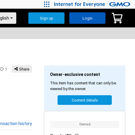
Sign up
Login
1
Share
Owner-exclusive content
This item has content that can only be
viewed by the owner.
Content details
nsaction history
Owned