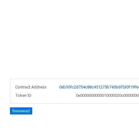
Contract Address
0xb30fc2d754c88c451275b743b6f530f19f6
Token ID
0x0000000000010000020c0000000
Reviewed