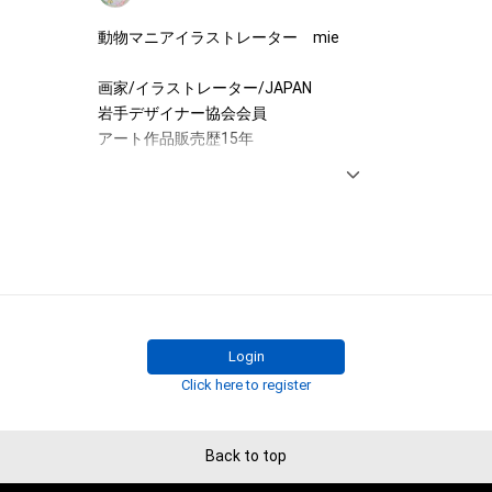
動物マニアイラストレーター　mie

アイテムに関する注意事項

・本アイテムに関する創作物(画像および映像、音楽、商標
画家/イラストレーター/JAPAN

みますがこれらに限られません。)にかかる知的財産権(著
岩手デザイナー協会会員

用新案権、商標権、意匠権その他の知的財産権(それらの権
アート作品販売歴15年

それらの権利につき登録等を出願する権利を含みます。)を
は、本アイテムの著作権を有する方、著作隣接権の権利者
書籍　NFTガイド 2023(出版元　玄光社様)

託を受けている者によって保護されています。そのため、
雑誌　芸術新潮10月号

有していたとしても、本アイテムに関する創作物にかか
インタビュー掲載

することを意味しません。

・本アイテムの著作権を有する方、著作隣接権の権利者ま
【好きなモチーフ】

を受けている者からの事前の同意なしに、上記の「本アイ
動物/植物/菌類/虫/骨/臓器/リボン/音楽関連

する権利」の範囲を超えた行為、知的財産権を侵害するお
宇宙/レトロな雑貨/家/画材道具

(改変、公開、配布、逆コンパイル、リバースエンジニアリ
Login
これに限定されません。)を行うことはできません。

Click here to register
【新作情報】

・本アイテムに関する創作物の利用については、公序良俗
新作審査中
用またはその恐れのある利用など、作成者が不適切である
利用をお断りさせていただきます。

Back to top