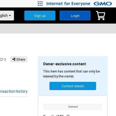
Sign up
Login
2
Share
Owner-exclusive content
This item has content that can only be
viewed by the owner.
Content details
nsaction history
Owned