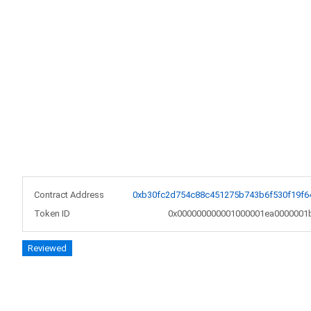
Contract Address
0xb30fc2d754c88c451275b743b6f530f19f6
Token ID
0x000000000001000001ea0000001
Reviewed