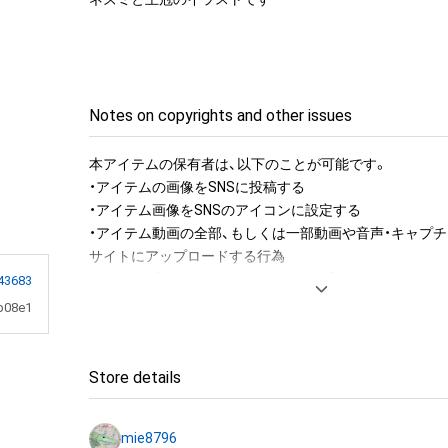
Notes on copyrights and other issues
本アイテムの保有者は、以下のことが可能です。

・アイテムの画像をSNSに投稿する

・アイテム画像をSNSのアイコンに設定する

・アイテム動画の全部、もしくは一部動画や音声・キャプチ
サイトにアップロードする行為

・保有者限定コンテンツをSNSにアップロードする

43683
・アイテムの画像を印刷して部屋に飾る

b08e1
・アイテムの画像を使用してメッセージカードを制作し友
・アイテム画像を使用し、個人利用する用のグッズや商品を
・アイテム画像を使用し、グッズや商品を制作して有料販
Store details
布をする

・アイテム画像を使用した二次創作物（ご自身で描いたイ
mie8796
成する
