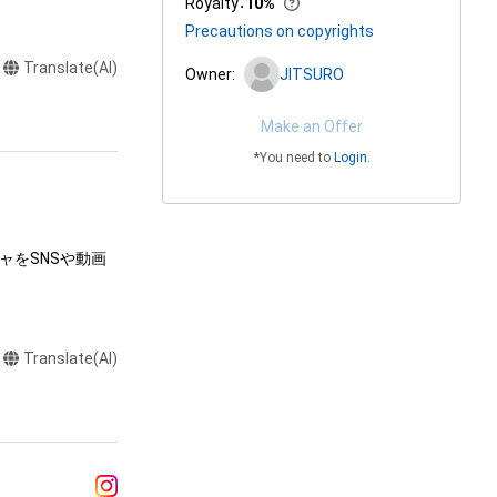
Royalty
：
10%
Precautions on copyrights
Translate(AI)
Owner:
JITSURO
Make an Offer
*You need to
Login
.
ャをSNSや動画
Translate(AI)
達に送る

制作する

売、および無料配
ラストなど）を作