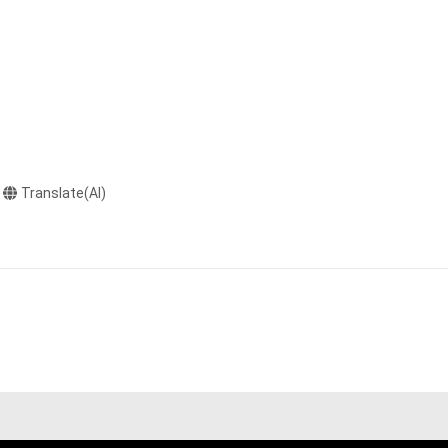
またはロゴ等を含
作権、特許権、実
利を取得し、又は
意味します。)
またはその管理委
本アイテムを保
Translate(AI)
る知的財産権を有
たはその管理委託
テムの保有者が有
それのある行為
ングを含みますが、
や法令に反する利
と判断した場合、