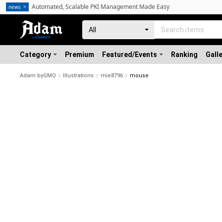
Automated, Scalable PKI Management Made Easy
news
Category
Premium
Featured/Events
Ranking
Gall
Adam byGMO
Illustrations
mie8796
mouse