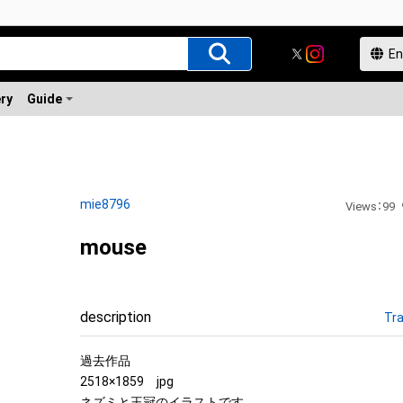
ery
Guide
mie8796
Views
：
99
mouse
description
Tra
過去作品

2518×1859　jpg

ネズミと王冠のイラストです