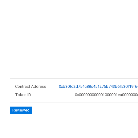
Contract Address
0xb30fc2d754c88c451275b743b6f530f19f6
Token ID
0x000000000001000001ea0000000
Reviewed