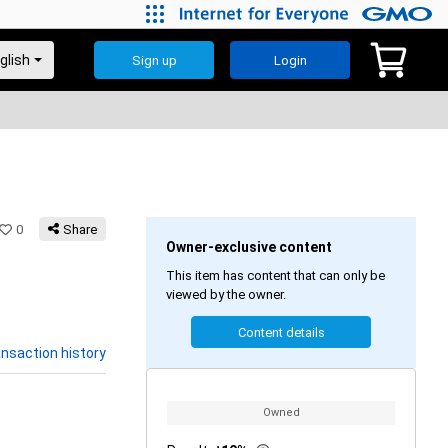
Sign up
Login
0
Share
Owner-exclusive content
This item has content that can only be
viewed by the owner.
Content details
nsaction history
Owned