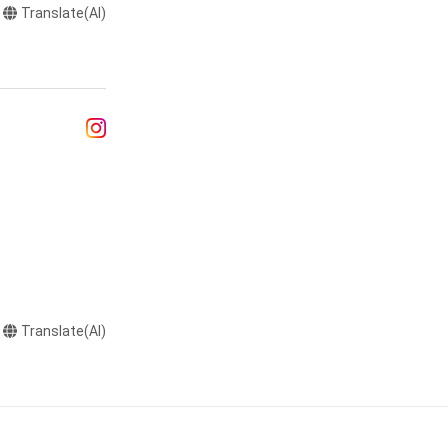
Translate(AI)
達に送る

制作する

またはロゴ等を含
作権、特許権、実
利を取得し、又は
意味します。)
またはその管理委
本アイテムを保
る知的財産権を有
たはその管理委託
テムの保有者が有
Translate(AI)
それのある行為
ングを含みますが、
や法令に反する利
と判断した場合、