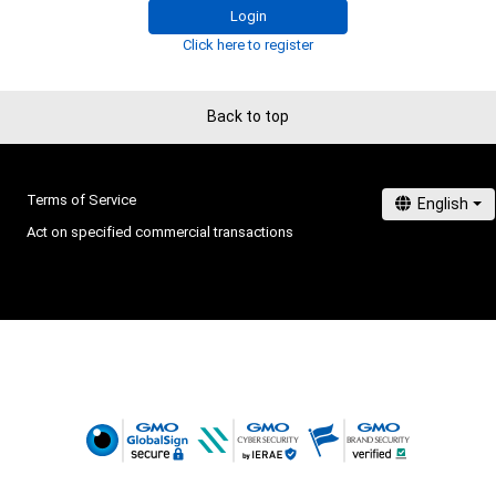
利用をお断りさせていただきます。

Login
・本アイテムの購入、売却および利用に関して、購入者、売
Click here to register
【新作情報】

の他第三者が損害を被った場合、その損害がいかなる原
新作審査中
であっても、本アイテムの著作権を有する方、著作隣接権
の管理委託を受けている者は、何らの法的責任も負わない
Back to top
このアイテムに関するお問い合わせ先

mie

Terms of Service
tmie.8796@gmail.com
Act on specified commercial transactions