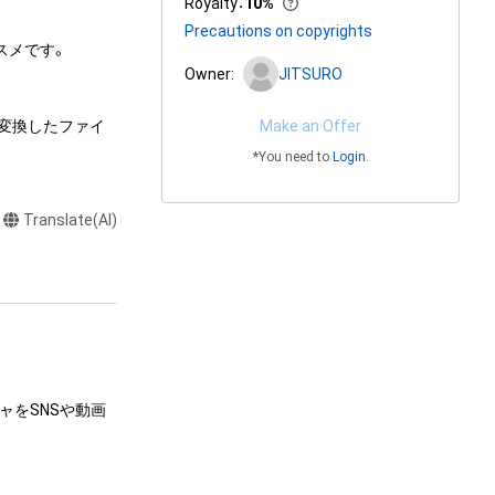
Royalty
：
10%
Precautions on copyrights
です。 

Owner:
JITSURO
を変換したファイ
Make an Offer
*You need to
Login
.
Translate(AI)
ャをSNSや動画