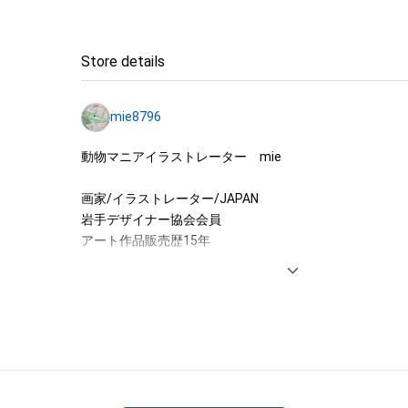
・アイテムの画像を使用してメッセージカードを制作し友
・アイテム画像を使用し、個人利用する用のグッズや商品を
Store details
アイテムに関する注意事項

・本アイテムに関する創作物(画像および映像、音楽、商標
mie8796
みますがこれらに限られません。)にかかる知的財産権(著
用新案権、商標権、意匠権その他の知的財産権(それらの権
動物マニアイラストレーター　mie

それらの権利につき登録等を出願する権利を含みます。)を
は、本アイテムの著作権を有する方、著作隣接権の権利者
画家/イラストレーター/JAPAN

託を受けている者によって保護されています。そのため、
岩手デザイナー協会会員

有していたとしても、本アイテムに関する創作物にかか
アート作品販売歴15年

することを意味しません。

・本アイテムの著作権を有する方、著作隣接権の権利者ま
書籍　NFTガイド 2023(出版元　玄光社様)

を受けている者からの事前の同意なしに、上記の「本アイ
雑誌　芸術新潮10月号

する権利」の範囲を超えた行為、知的財産権を侵害するお
インタビュー掲載

(改変、公開、配布、逆コンパイル、リバースエンジニアリ
これに限定されません。)を行うことはできません。

【好きなモチーフ】

・本アイテムに関する創作物の利用については、公序良俗
動物/植物/菌類/虫/骨/臓器/リボン/音楽関連

用またはその恐れのある利用など、作成者が不適切である
宇宙/レトロな雑貨/家/画材道具
