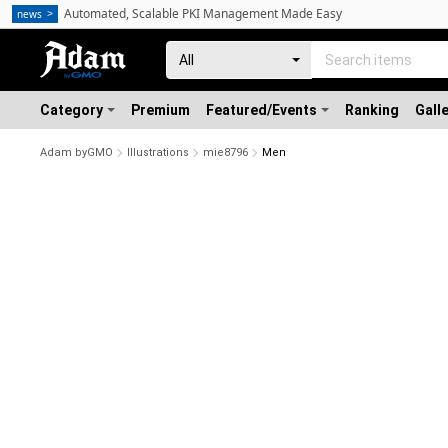
Automated, Scalable PKI Management Made Easy
news
Category
Premium
Featured/Events
Ranking
Gall
Adam byGMO
Illustrations
mie8796
Men