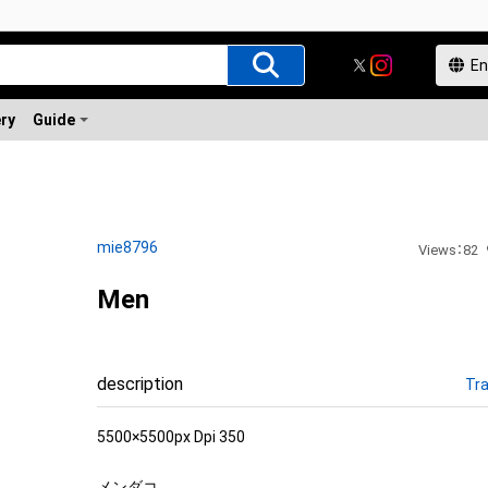
ery
Guide
mie8796
Views
：
82
Men
description
Tra
5500×5500px Dpi 350 

メンダコ
