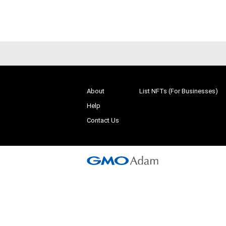
About
List NFTs (For Businesses)
Help
Contact Us