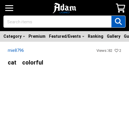
Category
Premium
Featured/Events
Ranking
Gallery
Gu
mie8796
Views
：
82
2
cat colorful