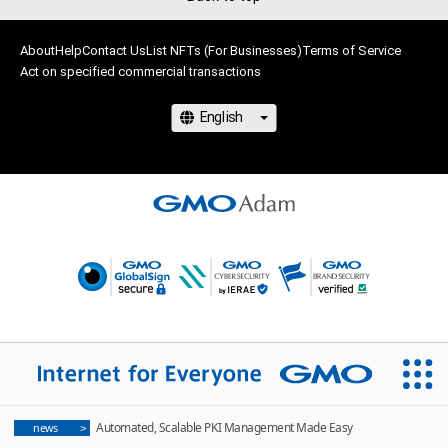
・本アイテムの購入、売却および利用に関して、購入者、売却者、
保有者、その他第三者が損害を被った場合、その損害がいかなる
原因で発生したものであっても、本アイテムの著作権を有する
About
Help
Contact Us
List NFTs (For Businesses)
Terms of Service
方、著作隣接権の権利者またはその管理委託を受けている者は、
Act on specified commercial transactions
何らの法的責任も負わないものとします。

このアイテムに関するお問い合わせ先

mie

tmie.8796@gmail.com
Automated, Scalable PKI Management Made Easy
news