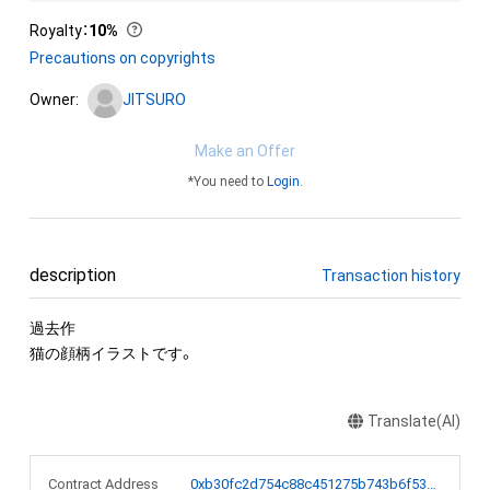
Royalty
：
10%
Precautions on copyrights
Owner:
JITSURO
Make an Offer
*You need to
Login
.
description
Transaction history
過去作

猫の顔柄イラストです。
Translate(AI)
Contract Address
0xb30fc2d754c88c451275b743b6f530f19f643683