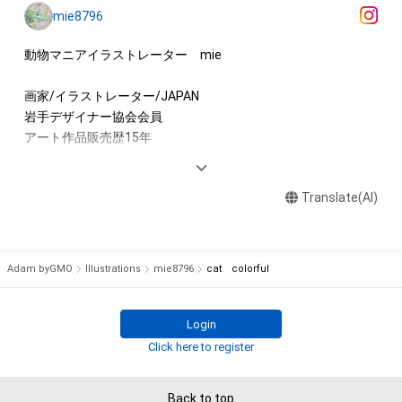
アイテムに関する注意事項

mie8796
・本アイテムに関する創作物(画像および映像、音楽、商標または
ロゴ等を含みますがこれらに限られません。)にかかる知的財産
動物マニアイラストレーター　mie

権(著作権、特許権、実用新案権、商標権、意匠権その他の知的財
産権(それらの権利を取得し、又はそれらの権利につき登録等を
画家/イラストレーター/JAPAN

出願する権利を含みます。)を意味します。)は、本アイテムの著
岩手デザイナー協会会員

作権を有する方、著作隣接権の権利者またはその管理委託を受
アート作品販売歴15年

けている者によって保護されています。そのため、本アイテム
を保有していたとしても、本アイテムに関する創作物にかかる
書籍　NFTガイド 2023(出版元　玄光社様)

知的財産権を有することを意味しません。

Translate(AI)
雑誌　芸術新潮10月号

・本アイテムの著作権を有する方、著作隣接権の権利者またはそ
インタビュー掲載

の管理委託を受けている者からの事前の同意なしに、上記の「本
アイテムの保有者が有する権利」の範囲を超えた行為、知的財産
【好きなモチーフ】

Adam byGMO
Illustrations
mie8796
cat colorful
権を侵害するおそれのある行為(改変、公開、配布、逆コンパイ
動物/植物/菌類/虫/骨/臓器/リボン/音楽関連

ル、リバースエンジニアリングを含みますが、これに限定されま
宇宙/レトロな雑貨/家/画材道具

せん。)を行うことはできません。

Login
・本アイテムに関する創作物の利用については、公序良俗や法令
【新作情報】

Click here to register
に反する利用またはその恐れのある利用など、作成者が不適切
新作審査中
であると判断した場合、利用をお断りさせていただきます。

Back to top