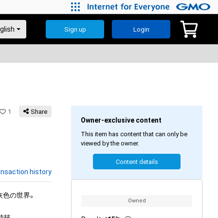
Sign up
Login
1
Share
Owner-exclusive content
This item has content that can only be
viewed by the owner.
Content details
nsaction history
灰色の世界。

Owned
技。
