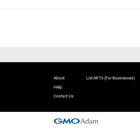
About
List NFTs (For Businesses)
Help
Contact Us