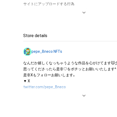
サイトにアップロードする行為

・保有者限定コンテンツをSNSにアップロードする

・アイテムの画像を印刷して部屋に飾る

・アイテムの画像を使用してメッセージカードを制作し友
アイテムに関する注意事項

Store details
・本アイテムに関する創作物(画像および映像、音楽、商標
みますがこれらに限られません。)にかかる知的財産権(著
pepe_Bneco NFTs
用新案権、商標権、意匠権その他の知的財産権(それらの権
それらの権利につき登録等を出願する権利を含みます。)を
なんだか嬉しくなっちゃうような作品を心がけてます😽
は、本アイテムの著作権を有する方、著作隣接権の権利者
思ってくださったら是非♡をポチッとお願いいたします^ ^
託を受けている者によって保護されています。そのため、
是非Xもフォローお願いします。

有していたとしても、本アイテムに関する創作物にかか
することを意味しません。

twitter.com/pepe_Bneco
・本アイテムの著作権を有する方、著作隣接権の権利者ま
を受けている者からの事前の同意なしに、上記の「本アイ
する権利」の範囲を超えた行為、知的財産権を侵害するお
lit.link/pepebneco
(改変、公開、配布、逆コンパイル、リバースエンジニアリ
これに限定されません。)を行うことはできません。
