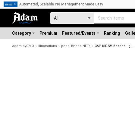
Automated, Scalable PKI Management Made Easy
news
Category
Premium
Featured/Events
Ranking
Gall
Adam byGMO
Illustrations
pepe_Bneco NFTs
CAP KIDS!!_Baseball girl[PFP]