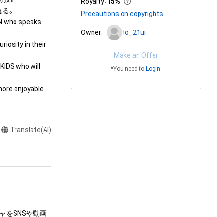
Royalty
：
15%
る。

Precautions on copyrights
N who speaks 
Owner:
to_21ui
iosity in their 
Make an Offer
KIDS who will 
*You need to
Login
.
ore enjoyable 
Translate(AI)
ャをSNSや動画