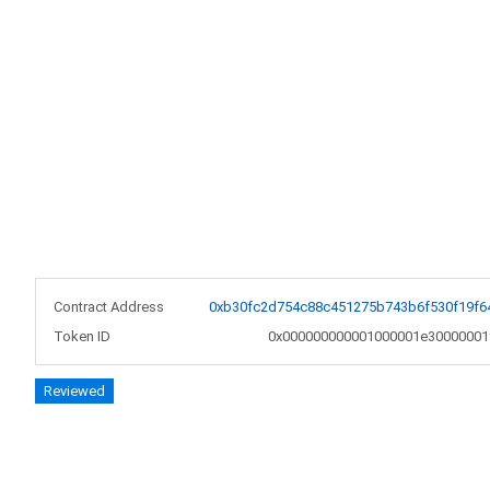
Contract Address
0xb30fc2d754c88c451275b743b6f530f19f6
Token ID
0x000000000001000001e30000001
Reviewed