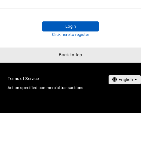
・本アイテムに関する創作物の利用については、公序良俗
用またはその恐れのある利用など、作成者が不適切である
Login
Click here to register
Back to top
Terms of Service
Act on specified commercial transactions