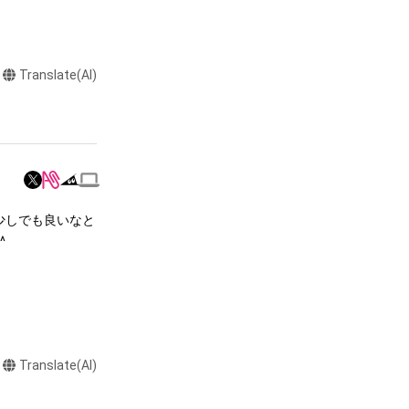
Translate(AI)
達に送る

またはロゴ等を含
作権、特許権、実
利を取得し、又は
意味します。)
少しでも良いなと
またはその管理委


本アイテムを保
る知的財産権を有
たはその管理委託
テムの保有者が有
それのある行為
Translate(AI)
ングを含みますが、