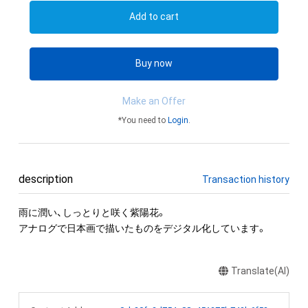
Add to cart
Buy now
Make an Offer
*You need to
Login
.
description
Transaction history
雨に潤い、しっとりと咲く紫陽花。

Translate(AI)