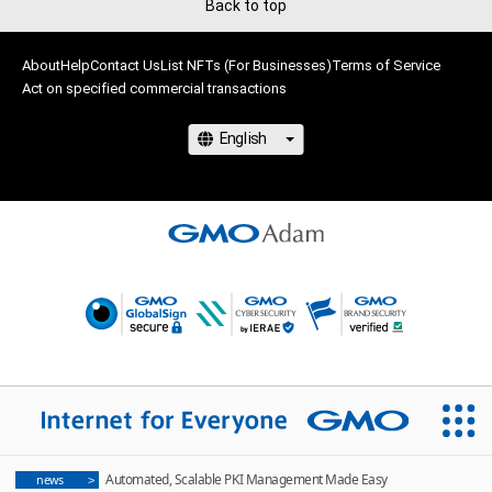
Back to top
著作隣接権の権利者またはその管理委託を受けている者は、何
2010年　前田青邨記念大賞展入選

らの法的責任も負わないものとします。

　　　　　第一回展々展初出展（京都府立文化芸術会館）

2011年　日本画きのう京あす展出展

About
Help
Contact Us
List NFTs (For Businesses)
Terms of Service
このアイテムに関するお問い合わせ先

Act on specified commercial transactions
　　　　　奈良・町家の芸術祭HANARART出展（奈良県大宇陀）

菊地　将宗

　　　　　八坂神社復元彩色（奈良県宇陀市菟田野）

masamune2@mac.com
2012年　全関西美術展　ガクブチの青光社賞

　　　　　菊地将宗 日本画展（喜多美術館）

2013年　京都美術ビエンナーレ入選

　　　　　日本画５人展（京都東急ホテル ギャラリー
kazahana）

　　　　　京都日本画家協会第一期展

　　　　　日本画４人展（心斎橋　小大丸画廊）

　　　　　筍々会展’13（京都府立文化芸術会館）

2014年　籾の会（心斎橋　小大丸画廊）

　　　　　長月の会展　初出展（新潟美術学園ギャラリー）

　　　　　筍々会展’14（京都府立文化芸術会館）

　　　　　師走展　初出展（心斎橋　小大丸画廊）

2015年　集画会展　初出展（心斎橋　小大丸画廊）

2016年　京都日本画家協会第四期展

Automated, Scalable PKI Management Made Easy
news