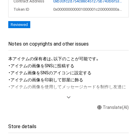
Contract Address
0xb30fc2d754c88c451275b743b6f530f19f643683
Token ID
0x000000000001000001c200000000a282
Reviewed
Notes on copyrights and other issues
本アイテムの保有者は、以下のことが可能です。

・アイテムの画像をSNSに投稿する

・アイテム画像をSNSのアイコンに設定する

・アイテムの画像を印刷して部屋に飾る

・アイテムの画像を使用してメッセージカードを制作し友達に
送る

・アイテム画像を使用し、個人利用する用のグッズや商品を制作
Translate(AI)
する

アイテムに関する注意事項

Store details
・本アイテムに関する創作物(画像および映像、音楽、商標または
ロゴ等を含みますがこれらに限られません。)にかかる知的財産