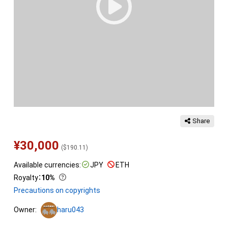
Share
¥
30,000
(
$
190.11
)
Available currencies:
JPY
ETH
Royalty
：
10%
Precautions on copyrights
Owner:
haru043