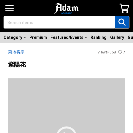
Category
Premium
Featured/Events
Ranking
Gallery
Gu
菊地将宗
Views
：
368
7
紫陽花