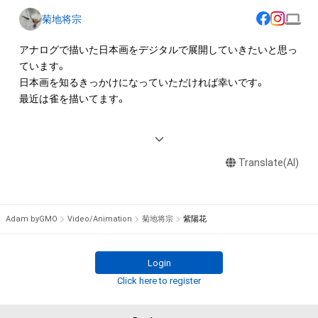
権(著作権、特許権、実用新案権、商標権、意匠権その他の知的財
菊地将宗
産権(それらの権利を取得し、又はそれらの権利につき登録等を
出願する権利を含みます。)を意味します。)は、本アイテムの著
アナログで描いた日本画をデジタルで展開していきたいと思っ
作権を有する方、著作隣接権の権利者またはその管理委託を受
ています。

けている者によって保護されています。そのため、本アイテム
日本画を知るきっかけになっていただければ幸いです。

を保有していたとしても、本アイテムに関する創作物にかかる
最近は雀を描いてます。

知的財産権を有することを意味しません。

・本アイテムの著作権を有する方、著作隣接権の権利者またはそ
1976年　大阪に生まれる

の管理委託を受けている者からの事前の同意なしに、上記の「本
1998年　奈良芸術短期大学日本画コース専攻科修了

アイテムの保有者が有する権利」の範囲を超えた行為、知的財産
Translate(AI)
　　　　　京都春季創画展初入選

権を侵害するおそれのある行為(改変、公開、配布、逆コンパイ
1999年　青垣2001年日本画展　毎日新聞社賞

ル、リバースエンジニアリングを含みますが、これに限定されま
　　　　　創画展初入選

せん。)を行うことはできません。

2000年　グループ展「畝展」初出品

Adam byGMO
Video/Animation
菊地将宗
紫陽花
・本アイテムに関する創作物の利用については、公序良俗や法令
2002年　京都日本画家協会新鋭選抜展　産經新聞社賞

に反する利用またはその恐れのある利用など、作成者が不適切
2003年　京展初入選

であると判断した場合、利用をお断りさせていただきます。

2004年　青垣2001年日本画展　読売新聞社賞

Login
・本アイテムの購入、売却および利用に関して、購入者、売却者、
2005年　奈良県万葉日本画大賞展初入選

Click here to register
保有、その他第三者が損害を被った場合、その損害がいかなる原
2008年　松伯美術館花鳥画展初入選

因で発生したものであっても、本アイテムの著作権を有する方、
2009年　信州伊那高遠の四季展入選
