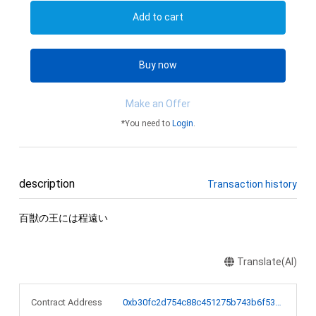
Add to cart
Buy now
Make an Offer
*You need to
Login
.
description
Transaction history
百獣の王には程遠い
Translate(AI)
Contract Address
0xb30fc2d754c88c451275b743b6f530f19f643683