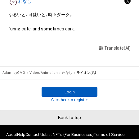
わなし
産権(それらの権利を取得し、又はそれらの権利につき登録等を
出願する権利を含みます。)を意味します。)は、本アイテムの著
ゆるいと、可愛いと、時々ダーク。

作権を有する方、著作隣接権の権利者またはその管理委託を受
けている者によって保護されています。そのため、本アイテム
funny, cute, and sometimes dark.
を保有していたとしても、本アイテムに関する創作物にかかる
知的財産権を有することを意味しません。

Translate(AI)
・本アイテムの著作権を有する方、著作隣接権の権利者またはそ
の管理委託を受けている者からの事前の同意なしに、上記の「本
アイテムの保有者が有する権利」の範囲を超えた行為、知的財産
権を侵害するおそれのある行為(改変、公開、配布、逆コンパイ
Adam byGMO
Video/Animation
わなし
ライオンぴよ
ル、リバースエンジニアリングを含みますが、これに限定されま
せん。)を行うことはできません。

・本アイテムに関する創作物の利用については、公序良俗や法令
Login
に反する利用またはその恐れのある利用など、作成者が不適切
Click here to register
であると判断した場合、利用をお断りさせていただきます。

Back to top
このアイテムに関するお問い合わせ先

hrcy15ek31rwajk11@gmail.com
About
Help
Contact Us
List NFTs (For Businesses)
Terms of Service