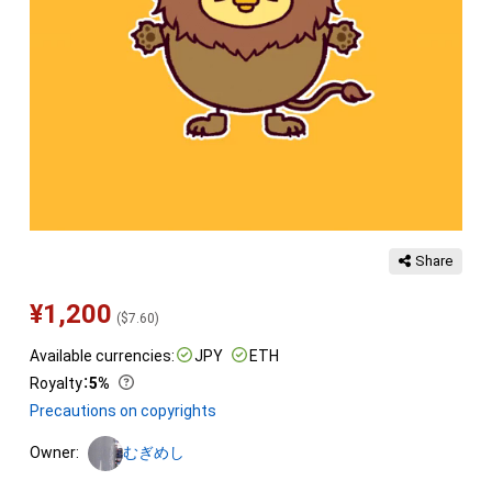
Share
¥
1,200
(
$
7.60
)
Available currencies:
JPY
ETH
Royalty
：
5%
Precautions on copyrights
Owner:
むぎめし