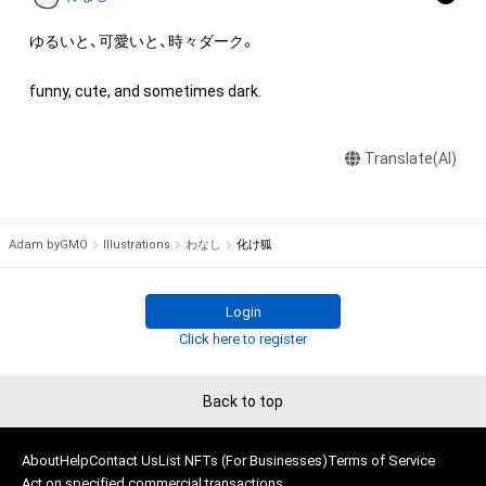
出願する権利を含みます。)を意味します。)は、本アイテムの著
作権を有する方、著作隣接権の権利者またはその管理委託を受
ゆるいと、可愛いと、時々ダーク。

けている者によって保護されています。そのため、本アイテム
を保有していたとしても、本アイテムに関する創作物にかかる
funny, cute, and sometimes dark.
知的財産権を有することを意味しません。

・本アイテムの著作権を有する方、著作隣接権の権利者またはそ
Translate(AI)
の管理委託を受けている者からの事前の同意なしに、上記の「本
アイテムの保有者が有する権利」の範囲を超えた行為、知的財産
権を侵害するおそれのある行為(改変、公開、配布、逆コンパイ
ル、リバースエンジニアリングを含みますが、これに限定されま
Adam byGMO
Illustrations
わなし
化け狐
せん。)を行うことはできません。

・本アイテムに関する創作物の利用については、公序良俗や法令
に反する利用またはその恐れのある利用など、作成者が不適切
Login
であると判断した場合、利用をお断りさせていただきます。

Click here to register
・本アイテムの購入、売却および利用に関して、購入者、売却者、
保有者、その他第三者が損害を被った場合、その損害がいかなる
Back to top
原因で発生したものであっても、本アイテムの著作権を有する
方、著作隣接権の権利者またはその管理委託を受けている者は、
About
何らの法的責任も負わないものとします。

Help
Contact Us
List NFTs (For Businesses)
Terms of Service
Act on specified commercial transactions