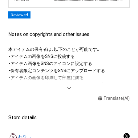
Reviewed
Notes on copyrights and other issues
本アイテムの保有者は、以下のことが可能です。

・アイテムの画像をSNSに投稿する

・アイテム画像をSNSのアイコンに設定する

・保有者限定コンテンツをSNSにアップロードする

・アイテムの画像を印刷して部屋に飾る

・アイテムの画像を使用してメッセージカードを制作し友達に
送る

Translate(AI)
アイテムに関する注意事項

・本アイテムに関する創作物(画像および映像、音楽、商標または
Store details
ロゴ等を含みますがこれらに限られません。)にかかる知的財産
権(著作権、特許権、実用新案権、商標権、意匠権その他の知的財
産権(それらの権利を取得し、又はそれらの権利につき登録等を
わなし