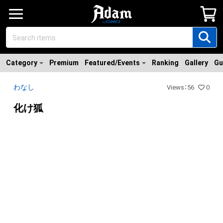
Category
Premium
Featured/Events
Ranking
Gallery
Gu
わなし
Views
：
56
0
化け狐