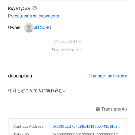
Royalty
：
5%
Precautions on copyrights
Owner:
JITSURO
Make an Offer
*You need to
Login
.
description
Transaction history
今日もどこかで人に紛れ込む。
Translate(AI)
Contract Address
0xb30fc2d754c88c451275b743b6f530f19f643683
Token ID
0x000000000001000001a6000000027200