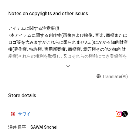
Notes on copyrights and other issues
アイテムに関する注意事項

・本アイテムに関する創作物(画像および映像、音楽、商標または
ロゴ等を含みますがこれらに限られません。)にかかる知的財産
権(著作権、特許権、実用新案権、商標権、意匠権その他の知的財
産権(それらの権利を取得し、又はそれらの権利につき登録等を
出願する権利を含みます。)を意味します。)は、本アイテムの著
作権を有する方、著作隣接権の権利者またはその管理委託を受
Translate(AI)
けている者によって保護されています。そのため、本アイテム
を保有していたとしても、本アイテムに関する創作物にかかる
知的財産権を有することを意味しません。

Store details
・本アイテムの著作権を有する方、著作隣接権の権利者またはそ
の管理委託を受けている者からの事前の同意なしに、上記の「本
アイテムの保有者が有する権利」の範囲を超えた行為、知的財産
サワイ
権を侵害するおそれのある行為(改変、公開、配布、逆コンパイ
ル、リバースエンジニアリングを含みますが、これに限定されま
澤井 昌平　SAWAI Shohei

せん。)を行うことはできません。
