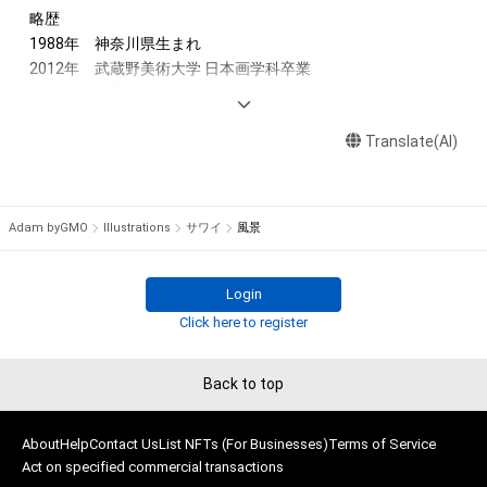
・本アイテムに関する創作物の利用については、公序良俗や法令
略歴

に反する利用またはその恐れのある利用など、作成者が不適切
1988年　神奈川県生まれ

であると判断した場合、利用をお断りさせていただきます。

2012年　武蔵野美術大学 日本画学科卒業

・本アイテムの購入、売却および利用に関して、購入者、売却者、
2014年　武蔵野美術大学 大学院 日本画コース修了

保有者、その他第三者が損害を被った場合、その損害がいかなる
原因で発生したものであっても、本アイテムの著作権を有する
Translate(AI)
入選・入賞

方、著作隣接権の権利者またはその管理委託を受けている者は、
2011年　第47回神奈川県美術展　入選

2015年　第18回岡本太郎現代芸術賞　入選

2019年　第37回上野の森美術館大賞展　入選

Adam byGMO
Illustrations
サワイ
風景
2020年　第23回岡本太郎現代芸術賞　特別賞

2021年　第9回FACE2021 入選

              第39回上野の森美術館大賞展　入選

Login
2022年　第40回上野の森美術館大賞展　入選

Click here to register
2023年　第26回岡本太郎現代芸術賞　特別賞

Back to top
その他

2021年　現代書館 『赤い魚の夫婦』 装画（グアダルーペ・ネッテ
ル著/宇野和美訳）

About
Help
Contact Us
List NFTs (For Businesses)
Terms of Service
Act on specified commercial transactions
2022年　現代書館 『海を渡り、そしてまた海を渡った』装画（河