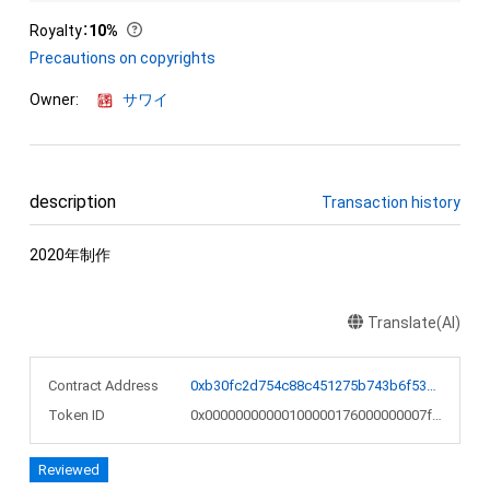
Royalty
：
10%
Precautions on copyrights
Owner:
サワイ
description
Transaction history
2020年制作
Translate(AI)
Contract Address
0xb30fc2d754c88c451275b743b6f530f19f643683
Token ID
0x00000000000100000176000000007f4d
Reviewed