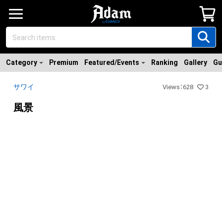
Category
Premium
Featured/Events
Ranking
Gallery
Gu
サワイ
Views
：
628
3
風景