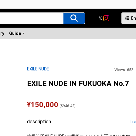
ery
Guide
EXILE NUDE
Views
：
652
EXILE NUDE IN FUKUOKA No.7
¥
150,000
(
$
946.42
)
description
Tra