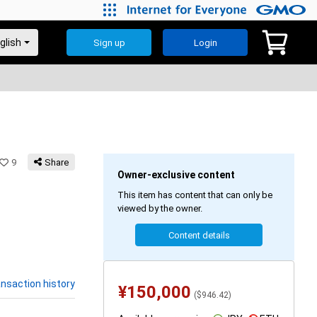
Sign up
Login
9
Share
Owner-exclusive content
This item has content that can only be
viewed by the owner.
Content details
nsaction history
¥
150,000
(
$
946.42
)