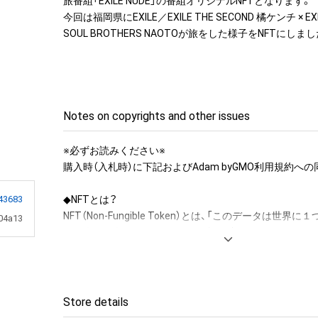
旅番組「EXILE NUDE」の番組オリジナルNFTとなります。

今回は福岡県にEXILE／EXILE THE SECOND 橘ケンチ × EX
SOUL BROTHERS NAOTOが旅をした様子をNFTにしま
Notes on copyrights and other issues
※必ずお読みください※

購入時（入札時）に下記およびAdam byGMO利用規約への
◆NFTとは？

43683
NFT（Non-Fungible Token）とは、「このデータは世界
04a13
この人が保有しています」という証明書のついたデジタ
す。

購入者はデジタル技術を用いることで、「このNFTは私の
することが可能です。

Store details
◆このNFTの購入者は以下のことが可能です。
