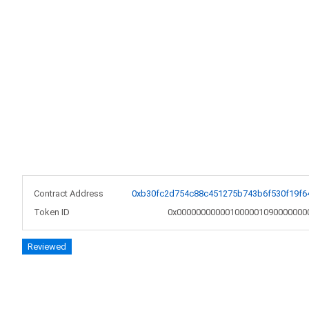
Contract Address
0xb30fc2d754c88c451275b743b6f530f19f6
Token ID
0x000000000001000001090000000
Reviewed