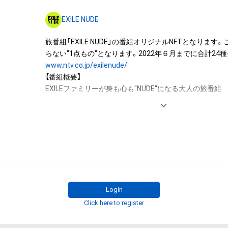
・購入したNFTの画像を閲覧・ダウンロードすること

EXILE NUDE
※画像の閲覧だけであれば購入者以外でも可能です。

・購入したNFTを二次販売（転売）すること

旅番組「EXILE NUDE」の番組オリジナルNFTとなります
※Adam byGMOまたは外部マーケットプレイス（販売サ
が可能です。

www.ntv.co.jp/exilenude/
※購入価格以上で二次販売できるかどうかは保証できません
【番組概要】

・このNFTの保有者としてAdam byGMO上でユーザー名
EXILEファミリーが身も心も"NUDE"になる大人の旅番組

※購入すると、設定したユーザー名がオーナーとして自動で
全国の酒造を渡り歩きオリジナル日本酒のプロデュースも行
ンチが各地の名酒、絶品グルメを気の置けないLDHメンバー
※この商品はNFTという性質上、現物の写真や、デジタル
さらにサウナで"NUDE"となり男同士で語り合う

イスが自宅に届くといった商品ではございませんので、ご
「日本を味わうちょっと贅沢な旅をあなたに…」
◆このNFTに関する注意事項

・このNFTは、株式会社LDH JAPANの許諾を受けて、日
商品です。

Login
・未成年の方は、保護者などの親権者・その他の法定代理
Click here to register
でご利用ください。
