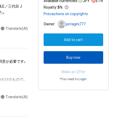
Available currencies:
JPY
ETH
ILE／三代目 J 
Royalty
：
5%
した。
Precautions on copyrights
Owner:
petagini777
Translate(AI)
Add to cart
Buy now
同意が必要です。

Make an Offer
に１つだけのもので、
*You need to
Login
.
ルデータのことで
Translate(AI)
ものです」と証明