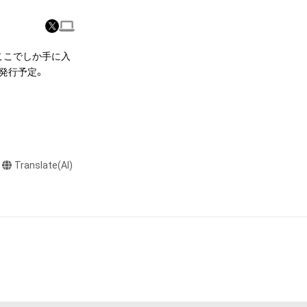
。ここでしか手に入
イト）での二次販売
。

を表示すること

表示されます。

うEXILE・橘ケ
と堪能！

データ入りのデバ
Translate(AI)
注意ください。

本テレビが出品する
人の同意を得た上