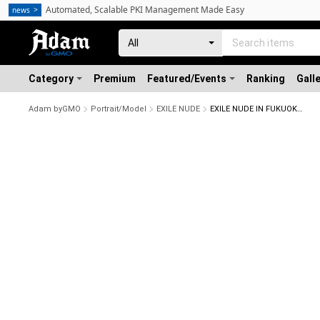
Automated, Scalable PKI Management Made Easy
news
Category
Premium
Featured/Events
Ranking
Gall
Adam byGMO
Portrait/Model
EXILE NUDE
EXILE NUDE IN FUKUOKA No.7