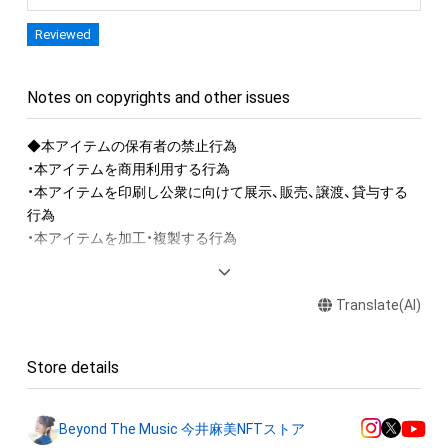
Reviewed
Notes on copyrights and other issues
◆本アイテムの保有者の禁止行為

・本アイテムを商用利用する行為

・本アイテムを印刷し公衆に向けて展示、販売、譲渡、貸与する
行為

・本アイテムを加工・複製する行為

◆本アイテムに関する注意事項

Translate(AI)
・本アイテムに関する創作物（画像および映像、音楽、商標または
ロゴ等を含みますがこれらに限られません。）にかかる知的財
産権（著作権、特許権、実用新案権、商標権、意匠権その他の知的
Store details
財産権（それらの権利を取得し、又はそれらの権利につき登録等
を出願する権利を含みます。）を意味します。）は、本アイテムの
作成者によって保護されています。そのため、本アイテムを保
Beyond The Music 今井麻美NFTストア
有していたとしても、本アイテムに関する創作物にかかる知的