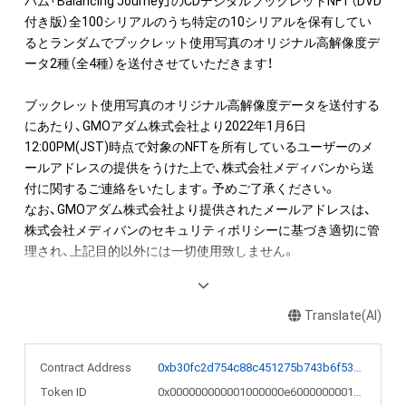
バム「Balancing Journey」のCDデジタルブックレットNFT（DVD
付き版）全100シリアルのうち特定の10シリアルを保有してい
るとランダムでブックレット使用写真のオリジナル高解像度デ
ータ2種（全4種）を送付させていただきます！

ブックレット使用写真のオリジナル高解像度データを送付する
にあたり、GMOアダム株式会社より2022年1月6日
12:00PM(JST)時点で対象のNFTを所有しているユーザーのメ
ールアドレスの提供をうけた上で、株式会社メディバンから送
付に関するご連絡をいたします。予めご了承ください。

なお、GMOアダム株式会社より提供されたメールアドレスは、
株式会社メディバンのセキュリティポリシーに基づき適切に管
理され、上記目的以外には一切使用致しません。

（こちらの商品はブックレットをデジタルにて販売するもので、
楽曲データは含まれておりません。）
Translate(AI)
Contract Address
0xb30fc2d754c88c451275b743b6f530f19f643683
Token ID
0x000000000001000000e6000000001d26