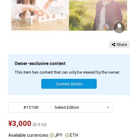
PDF
Share
Owner-exclusive content
This item has content that can only be viewed by the owner.
Content details
#17/100
Select Edition
¥
3,000
(
$
19.02
)
Available currencies:
JPY
ETH