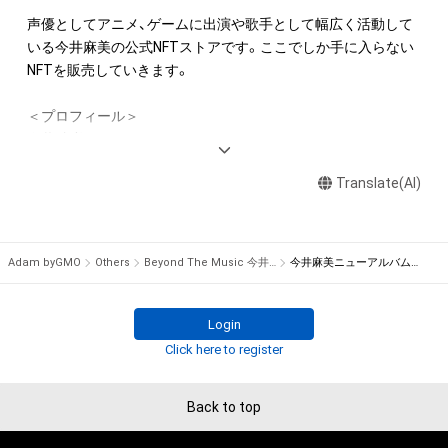
財産権を有することを意味しません。

声優としてアニメ、ゲームに出演や歌手として幅広く活動して
・本アイテムの作成者または第三者のライセンス保有者からの
いる今井麻美の公式NFTストアです。ここでしか手に入らない
事前の同意なしに、知的財産権を侵害するおそれのある行為（改
NFTを販売していきます。

変、配布、逆コンパイル、リバースエンジニアリングを含みます
が、これに限定されません。）を行うことはできません。

＜プロフィール＞

・本アイテムに関する創作物の利用については、公序良俗や法令
今井 麻美 - Asami Imai

に反する利用またはその恐れのある利用など、本アイテムの作
所属事務所：EARLY WING

成者または第三者のライセンス保有者が不適切であると判断し
Translate(AI)
誕生日：5月16日

た場合、利用をお断りさせていただきます。
血液型：O型

出身：山口県

趣味・特技：森林浴、作詞

Adam byGMO
Others
Beyond The Music 今井麻美NFTストア
今井麻美ニューアルバム「Balancing Journey」のCDデジタルブックレットNFT（DVD付き版）
レーベル：Beyond The Music / Mages.(5pb. Records)
Login
Click here to register
Back to top