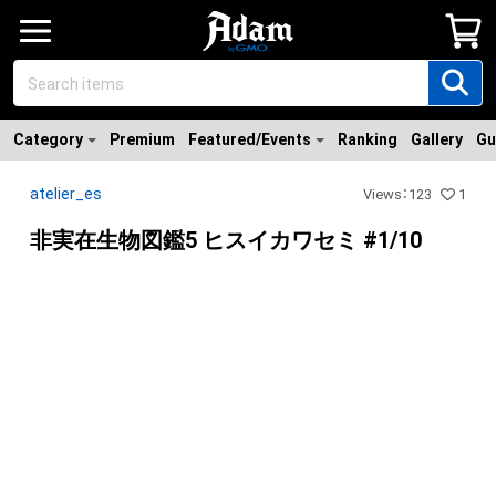
Category
Premium
Featured/Events
Ranking
Gallery
Gu
atelier_es
Views
：
123
1
非実在生物図鑑5 ヒスイカワセミ #1/10