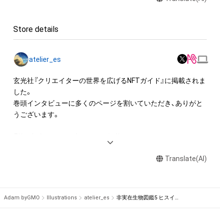
送る

・アイテム画像を使用し、個人利用する用のグッズや商品を制作
Store details
する

・アイテム画像を使用した二次創作物（ご自身で描いたイラスト
など）を作成する

atelier_es
アイテムに関する注意事項

玄光社『クリエイターの世界を広げるNFTガイド』に掲載されま
・本アイテムに関する創作物(画像および映像、音楽、商標または
した。

ロゴ等を含みますがこれらに限られません。)にかかる知的財産
巻頭インタビューに多くのページを割いていただき、ありがと
権(著作権、特許権、実用新案権、商標権、意匠権その他の知的財
うございます。

産権(それらの権利を取得し、又はそれらの権利につき登録等を
出願する権利を含みます。)を意味します。)は、本アイテムの著
『芸術新潮』9月号に当ストアが掲載されました。

作権を有する方、著作隣接権の権利者またはその管理委託を受
ありがとうございます。

けている者によって保護されています。そのため、本アイテム
Translate(AI)
NFT無料プレゼントのお知らせも載っています（QRコード）

を保有していたとしても、本アイテムに関する創作物にかかる
知的財産権を有することを意味しません。

実績

・本アイテムの著作権を有する方、著作隣接権の権利者またはそ
企業様メタバースプロジェクトのコンセプトアート。

Adam byGMO
Illustrations
atelier_es
非実在生物図鑑5 ヒスイカワセミ
の管理委託を受けている者からの事前の同意なしに、上記の「本
Vtuber、VLiver様の配信背景、動画背景。トレーラー画像など多
アイテムの保有者が有する権利」の範囲を超えた行為、知的財産
数。
