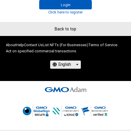
権を侵害するおそれのある行為(改変、公開、配布、逆コンパイ
Login
ル、リバースエンジニアリングを含みますが、これに限定されま
Click here to register
せん。)を行うことはできません。

ここではない場所

・本アイテムに関する創作物の利用については、公序良俗や法令
ここには存在しないもの

Back to top
に反する利用またはその恐れのある利用など、作成者が不適切
今ではない時を描きます

であると判断した場合、利用をお断りさせていただきます。

・本アイテムの購入、売却および利用に関して、購入者、売却者、
About
Help
Contact Us
List NFTs (For Businesses)
Terms of Service
保有者、その他第三者が損害を被った場合、その損害がいかなる
Act on specified commercial transactions
━展開シリーズ━

原因で発生したものであっても、本アイテムの著作権を有する
方、著作隣接権の権利者またはその管理委託を受けている者は、
Innerspace Landscape………

何らの法的責任も負わないものとします。

3度目の滅びを迎えた世界を旅するシリーズ

・本アイテムを使用してグッズ、二次創作物などを作成する場合
強い紫外線と風にさらされ砂となってゆく遺構と

はクレジット（atelier-es 魚）を表記するものとします。

いまだ動き続ける自動機械

このアイテムに関するお問い合わせ先

四季窓………

atelier-es クリエイター　魚

出られぬ部屋

thukane1107@gmail.com
その主人の慰めの為に季節ごと、時間ごとに変わる景色を描く
シリーズ

美しく心誘うが決して触れられない。ただ焦がれるだけの外の