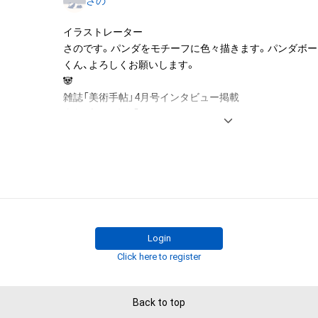
さの
託を受けている者によって保護されています。そのため、
有していたとしても、本アイテムに関する創作物にかか
イラストレーター

することを意味しません。

さのです。パンダをモチーフに色々描きます。パンダボ
・本アイテムの著作権を有する方、著作隣接権の権利者ま
くん、よろしくお願いします。

を受けている者からの事前の同意なしに、上記の「本アイ
🐼

する権利」の範囲を超えた行為、知的財産権を侵害するお
雑誌「美術手帖」4月号インタビュー掲載

(改変、公開、配布、逆コンパイル、リバースエンジニアリ
東急プラザ渋谷「Adam byGMO NFT Art Gallery」2/15から
これに限定されません。)を行うことはできません。

・本アイテムに関する創作物の利用については、公序良俗
Twitterにてイラスト更新してます

用またはその恐れのある利用など、作成者が不適切である
@yunsuke31

利用をお断りさせていただきます。

このアイテムに関するお問い合わせ先

Twitter

yunsuke31
Login
Click here to register
Back to top