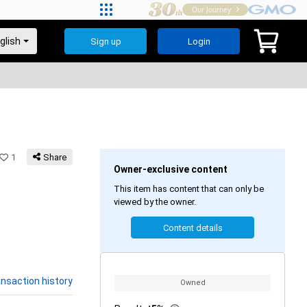
Our Journey
Sign up
Login
1
Share
Owner-exclusive content
This item has content that can only be
viewed by the owner.
Content details
nsaction history
Owned