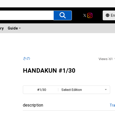
ery
Guide
さの
Views
：
61
HANDAKUN #1/30
#1/30
Select Edition
description
Tra