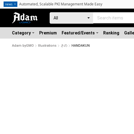
Automated, Scalable PKI Management Made Easy
news
Category
Premium
Featured/Events
Ranking
Gall
Adam byGMO
Illustrations
さの
HANDAKUN