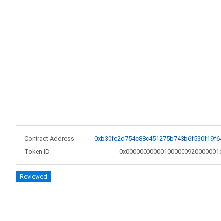
Contract Address
0xb30fc2d754c88c451275b743b6f530f19f6
Token ID
0x000000000001000000920000001
Reviewed