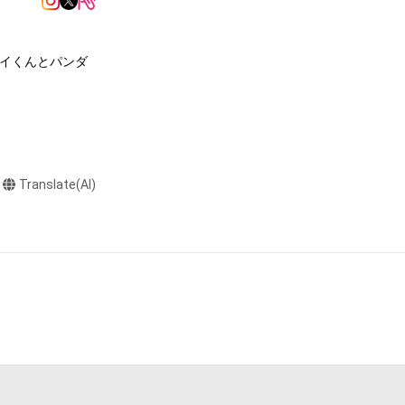
本アイテムを保
る知的財産権を有
ーイくんとパンダ
たはその管理委託
テムの保有者が有
それのある行為
ングを含みますが、
2/21展示

や法令に反する利
Translate(AI)
と判断した場合、