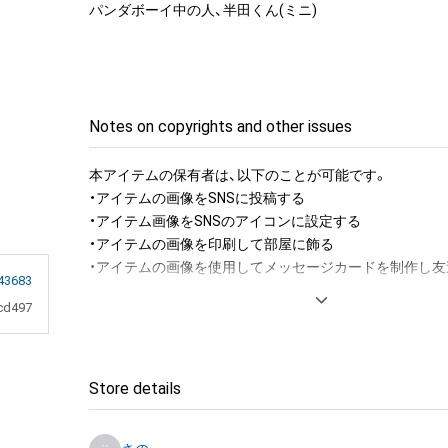
パンダボーイ中の人、半田くん(ミニ)
Notes on copyrights and other issues
本アイテムの保有者は、以下のことが可能です。

・アイテムの画像をSNSに投稿する

・アイテム画像をSNSのアイコンに設定する

・アイテムの画像を印刷して部屋に飾る

・アイテムの画像を使用してメッセージカードを制作し友
43683
cd497
アイテムに関する注意事項

・本アイテムに関する創作物(画像および映像、音楽、商標
みますがこれらに限られません。)にかかる知的財産権(著
用新案権、商標権、意匠権その他の知的財産権(それらの権
Store details
それらの権利につき登録等を出願する権利を含みます。)を
は、本アイテムの著作権を有する方、著作隣接権の権利者