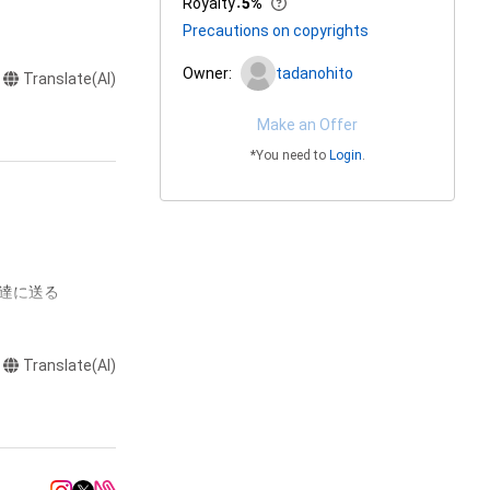
Royalty
：
5%
Precautions on copyrights
Owner:
tadanohito
Translate(AI)
Make an Offer
*You need to
Login
.
達に送る

Translate(AI)
またはロゴ等を含
作権、特許権、実
利を取得し、又は
意味します。)
またはその管理委