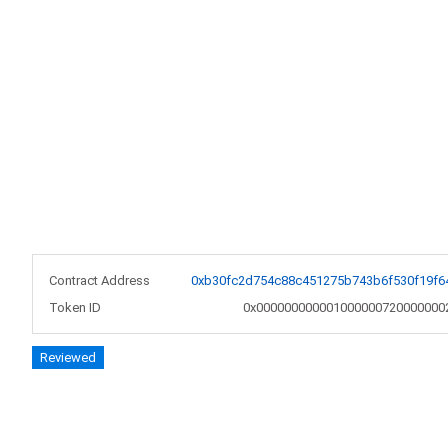
Contract Address
0xb30fc2d754c88c451275b743b6f530f19f6
Token ID
0x000000000001000000720000000
Reviewed