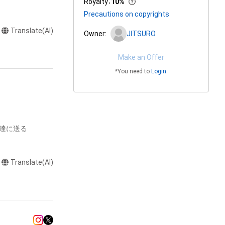
Royalty
：
10%
Precautions on copyrights
Translate(AI)
Owner:
JITSURO
Make an Offer
*You need to
Login
.
達に送る

Translate(AI)
またはロゴ等を含
作権、特許権、実
利を取得し、又は
意味します。)
またはその管理委
本アイテムを保