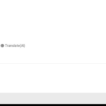
る知的財産権を有
たはその管理委託
テムの保有者が有
それのある行為
ングを含みますが、
の特集にて、インタビ
や法令に反する利
Translate(AI)
。本当にありがと
と判断した場合、
却者、保有者、そ
因で発生したもの
特の世界観で描い
の権利者またはそ
ものとします。
