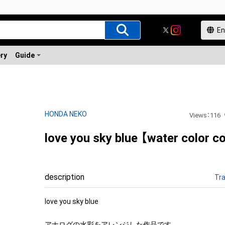
ery
Guide
HONDA NEKO
Views
：
116
love you sky blue 【water color co
description
Tra
love you sky blue

アナログの水彩をアレンジした作品です。