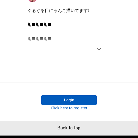
有していたとしても、本アイテムに関する創作物にかか
ぐるぐる目にゃんこ描いてます！

することを意味しません。

・本アイテムの著作権を有する方、著作隣接権の権利者ま
🐈‍⬛🐈‍⬛🐈‍⬛

を受けている者からの事前の同意なしに、上記の「本アイ
する権利」の範囲を超えた行為、知的財産権を侵害するお
🐈‍⬛🐈‍⬛🐈‍⬛

(改変、公開、配布、逆コンパイル、リバースエンジニアリ
【ありがとうございます】

これに限定されません。)を行うことはできません。

現在発売中の美術手帖　2022.04号のadambyGMO様
・本アイテムに関する創作物の利用については、公序良俗
ュー記事掲載させていただきました。P153に載ってます
用またはその恐れのある利用など、作成者が不適切である
うございます。

利用をお断りさせていただきます。

🐈‍⬛🐈‍⬛🐈‍⬛

・本アイテムの購入、売却および利用に関して、購入者、売
の他第三者が損害を被った場合、その損害がいかなる原
●2018年より作家活動開始。猫を中心に不思議世界を独
であっても、本アイテムの著作権を有する方、著作隣接権
ている。

の管理委託を受けている者は、何らの法的責任も負わない
Login
Twitter( 
mobile.twitter.com/blue_nosta
 )、Instagram( 
Click here to register
www.instagram.com/nosnosta/
 )にて日々作品発表中。
このアイテムに関するお問い合わせ先

honda neko 

nosnosta@gmail.com
Back to top