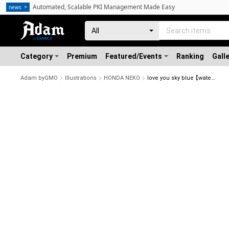
Automated, Scalable PKI Management Made Easy
news
Category
Premium
Featured/Events
Ranking
Gall
Adam byGMO
Illustrations
HONDA NEKO
love you sky blue 【water color collection 】