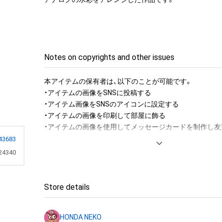
Notes on copyrights and other issues
本アイテムの保有者は、以下のことが可能です。

・アイテムの画像をSNSに投稿する

・アイテム画像をSNSのアイコンに設定する

・アイテムの画像を印刷して部屋に飾る

・アイテムの画像を使用してメッセージカードを制作し友
43683
アイテムに関する注意事項

24340
・本アイテムに関する創作物(画像および映像、音楽、商標
みますがこれらに限られません。)にかかる知的財産権(著
用新案権、商標権、意匠権その他の知的財産権(それらの権
Store details
それらの権利につき登録等を出願する権利を含みます。)を
は、本アイテムの著作権を有する方、著作隣接権の権利者
HONDA NEKO
託を受けている者によって保護されています。そのため、