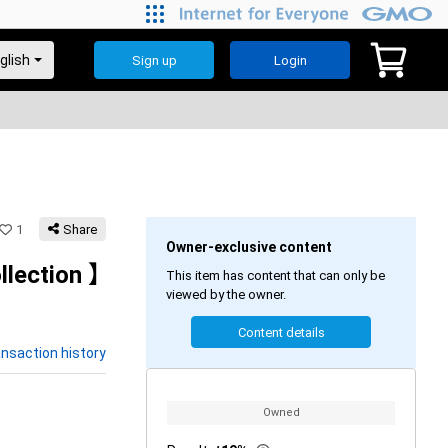
Sign up
Login
1
Share
Owner-exclusive content
llection 】
This item has content that can only be
viewed by the owner.
Content details
nsaction history
Owned