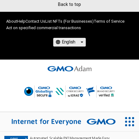
保有、その他第三者が損害を被った場合、その損害がいかなる原
Back to top
因で発生したものであっても、本アイテムの作成者または第三
者のライセンス保有者および（出品者名）は、何らの法的責任も
About
負わないものとします。
Help
Contact Us
List NFTs (For Businesses)
Terms of Service
Act on specified commercial transactions
Automated, Scalable PKI Management Made Easy
news