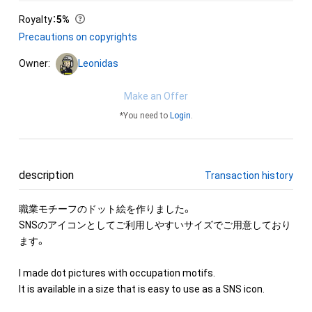
Royalty
：
5%
Precautions on copyrights
Owner:
Leonidas
Make an Offer
*You need to
Login
.
description
Transaction history
職業モチーフのドット絵を作りました。

SNSのアイコンとしてご利用しやすいサイズでご用意しており
ます。

I made dot pictures with occupation motifs.

It is available in a size that is easy to use as a SNS icon.