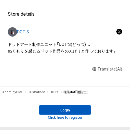
ロゴ等を含みますがこれらに限られません。)にかかる知的財産
権(著作権、特許権、実用新案権、商標権、意匠権その他の知的財
Store details
産権(それらの権利を取得し、又はそれらの権利につき登録等を
出願する権利を含みます。)を意味します。)は、本アイテムの作
成者または第三者のライセンス保有者によって保護されていま
DOT'S
す。そのため、本アイテムを保有していたとしても、本アイテム
に関する創作物にかかる知的財産権を有することを意味しませ
ドットアート制作ユニット「DOT'S(どっつ)」。

ん。

ぬくもりを感じるドット作品をのんびりと作っております。
・本アイテムの作成者または第三者のライセンス保有者からの
事前の同意なしに、上記の「本アイテムの保有者が有する権利」
Translate(AI)
の範囲を超えた行為、知的財産権を侵害するおそれのある行為
(改変、公開、配布、逆コンパイル、リバースエンジニアリングを
含みますが、これに限定されません。)を行うことはできませ
ん。

Adam byGMO
Illustrations
DOT'S
職業dot『消防士』
・本アイテムに関する創作物の利用については、公序良俗や法令
に反する利用またはその恐れのある利用など、（出品者名）が不
適切であると判断した場合、利用をお断りさせていただきま
Login
す。

Click here to register
・本アイテムの購入、売却および利用に関して、購入者、売却者、