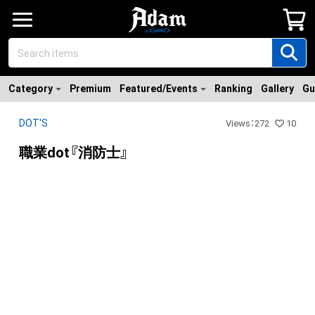
Category
Premium
Featured/Events
Ranking
Gallery
Gu
DOT'S
Views
：
272
10
職業dot『消防士』