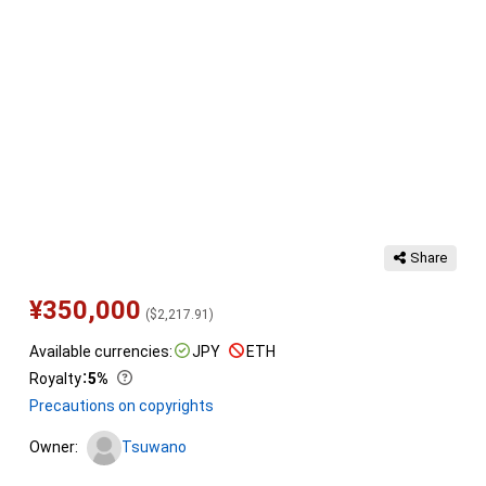
Share
¥
350,000
(
$
2,217.91
)
Available currencies:
JPY
ETH
Royalty
：
5%
Precautions on copyrights
Owner:
Tsuwano