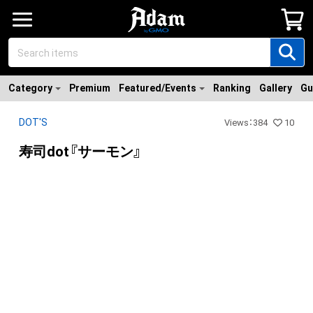
Category
Premium
Featured/Events
Ranking
Gallery
Gu
DOT'S
Views
：
384
10
寿司dot『サーモン』