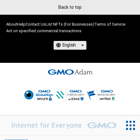
保有、その他第三者が損害を被った場合、その損害がいかなる原
Back to top
因で発生したものであっても、本アイテムの作成者または第三
者のライセンス保有者および（出品者名）は、何らの法的責任も
About
負わないものとします。
Help
Contact Us
List NFTs (For Businesses)
Terms of Service
Act on specified commercial transactions