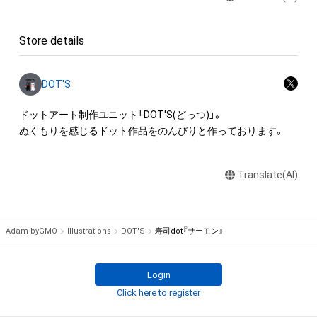
ロゴ等を含みますがこれらに限られません。)にかかる知的財産
権(著作権、特許権、実用新案権、商標権、意匠権その他の知的財
Store details
産権(それらの権利を取得し、又はそれらの権利につき登録等を
出願する権利を含みます。)を意味します。)は、本アイテムの作
成者または第三者のライセンス保有者によって保護されていま
DOT'S
す。そのため、本アイテムを保有していたとしても、本アイテム
に関する創作物にかかる知的財産権を有することを意味しませ
ドットアート制作ユニット「DOT'S(どっつ)」。

ん。

ぬくもりを感じるドット作品をのんびりと作っております。
・本アイテムの作成者または第三者のライセンス保有者からの
事前の同意なしに、上記の「本アイテムの保有者が有する権利」
Translate(AI)
の範囲を超えた行為、知的財産権を侵害するおそれのある行為
(改変、公開、配布、逆コンパイル、リバースエンジニアリングを
含みますが、これに限定されません。)を行うことはできませ
ん。

Adam byGMO
Illustrations
DOT'S
寿司dot『サーモン』
・本アイテムに関する創作物の利用については、公序良俗や法令
に反する利用またはその恐れのある利用など、（出品者名）が不
適切であると判断した場合、利用をお断りさせていただきま
Login
す。

Click here to register
・本アイテムの購入、売却および利用に関して、購入者、売却者、