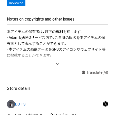
Reviewed
Notes on copyrights and other issues
本アイテムの保有者は、以下の権利を有します。　

・Adam byGMOサービス内で、ご自身の氏名を本アイテムの保
有者として表示することができます。

・本アイテムの画像データをSNSのアイコンやウェブサイト等
に掲載することができます。

本アイテムに関する注意事項

Translate(AI)
・本アイテムに関する創作物(画像および映像、音楽、商標または
ロゴ等を含みますがこれらに限られません。)にかかる知的財産
権(著作権、特許権、実用新案権、商標権、意匠権その他の知的財
Store details
産権(それらの権利を取得し、又はそれらの権利につき登録等を
出願する権利を含みます。)を意味します。)は、本アイテムの作
成者または第三者のライセンス保有者によって保護されていま
DOT'S
す。そのため、本アイテムを保有していたとしても、本アイテム
に関する創作物にかかる知的財産権を有することを意味しませ