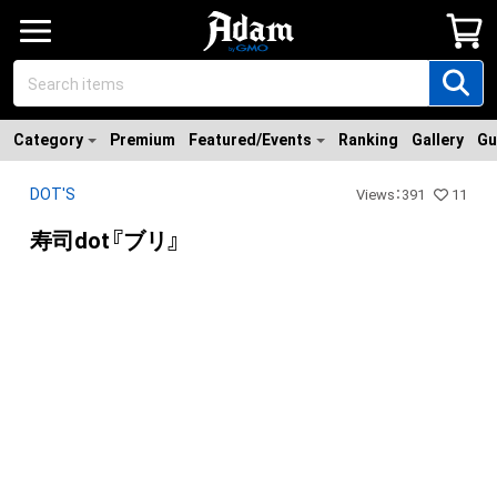
Category
Premium
Featured/Events
Ranking
Gallery
Gu
DOT'S
Views
：
391
11
寿司dot『ブリ』