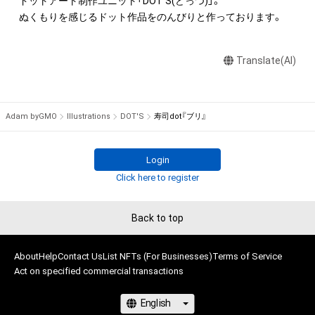
ドットアート制作ユニット「DOT'S(どっつ)」。

ん。

ぬくもりを感じるドット作品をのんびりと作っております。
・本アイテムの作成者または第三者のライセンス保有者からの
事前の同意なしに、上記の「本アイテムの保有者が有する権利」
Translate(AI)
の範囲を超えた行為、知的財産権を侵害するおそれのある行為
(改変、公開、配布、逆コンパイル、リバースエンジニアリングを
含みますが、これに限定されません。)を行うことはできませ
ん。

Adam byGMO
Illustrations
DOT'S
寿司dot『ブリ』
・本アイテムに関する創作物の利用については、公序良俗や法令
に反する利用またはその恐れのある利用など、（出品者名）が不
適切であると判断した場合、利用をお断りさせていただきま
Login
す。

Click here to register
・本アイテムの購入、売却および利用に関して、購入者、売却者、
保有、その他第三者が損害を被った場合、その損害がいかなる原
Back to top
因で発生したものであっても、本アイテムの作成者または第三
者のライセンス保有者および（出品者名）は、何らの法的責任も
About
負わないものとします。
Help
Contact Us
List NFTs (For Businesses)
Terms of Service
Act on specified commercial transactions