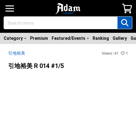
Category
Premium
Featured/Events
Ranking
Gallery
Gu
引地裕美
Views
：
41
1
引地裕美 R 014 #1/5