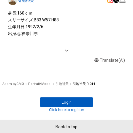
引地裕美
身長:160ｃｍ

スリーサイズ:B83 W57 H88　

生年月日:1992/2/6

出身地:神奈川県

<AWARD> 

2016　日本レースクイーン大賞　新人部門 グランプリ

Translate(AI)
<IMAGE GIRL>

2021　　SUPER GT500 KeePer Angels

2020-2021 　　D'STATION フレッシュエンジェルズ

Adam byGMO
Portrait/Model
引地裕美
引地裕美 R 014
2020 　エヴァンゲリオンレーシング レースクイーン★アスカ
役

2019　UP GARAGE ドリフトエンジェルス

Login
2014 - 2018　エヴァンゲリオンレーシング レースクイーン★
Click here to register
綾波レイ役 

Back to top
<CM>
