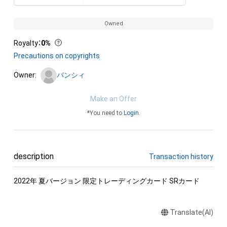
Owned
Royalty
：
0%
Precautions on copyrights
Owner:
バンシィ
Make an Offer
*You need to
Login
.
description
Transaction history
2022年 夏バージョン 限定トレーディングカード SRカード
Translate(AI)