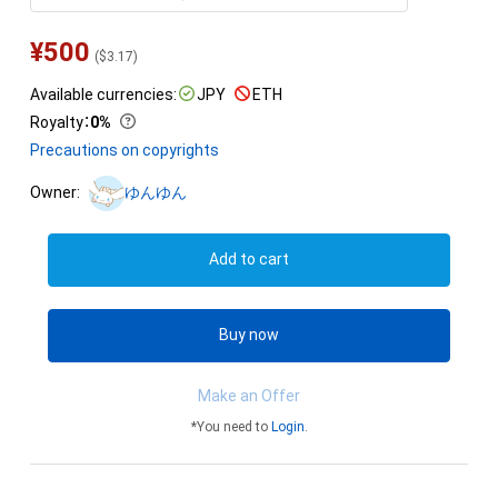
¥
500
(
$
3.17
)
Available currencies:
JPY
ETH
Royalty
：
0%
Precautions on copyrights
Owner:
ゆんゆん
Add to cart
Buy now
Make an Offer
*You need to
Login
.