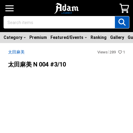
Category
Premium
Featured/Events
Ranking
Gallery
Gu
太田麻美
Views
：
289
1
太田麻美 N 004 #3/10