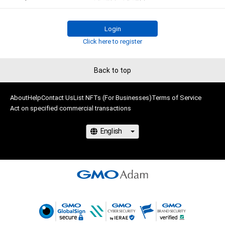
2021〜2022 KOBELCO GIRLS

2021　スーパー耐久222号車 Honda Cars Tokaiレースクイー
ン 

Login
2019　西口プロレス・ラウンドガールユニット「西口向上委員
Click here to register
会」

2019　Super GT  D'STATION FRESH ANGELS

Back to top
2018　Super GT LEXUS TEAM au TOM's「au Circuit Queen」

2017　RIZINガール

About
Help
Contact Us
List NFTs (For Businesses)
Terms of Service
Act on specified commercial transactions
<DVD>

Morning Kiss