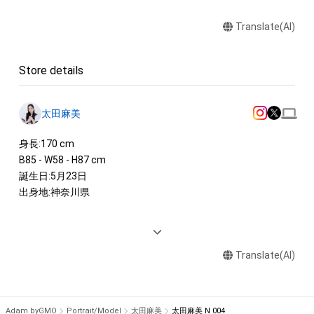
Translate(AI)
Store details
太田麻美
身長:170 cm 

B85 - W58 - H87 cm 

誕生日:5月23日 

出身地:神奈川県 

<AWARD>

2022年　MediBang 日本レースクイーン大賞 大賞受賞　
Translate(AI)
MediBang賞 W受賞

2018年日本レースクイーン大賞「週刊プレイボーイ賞」受賞 

<IMAGE GIRL> 

Adam byGMO
Portrait/Model
太田麻美
太田麻美 N 004