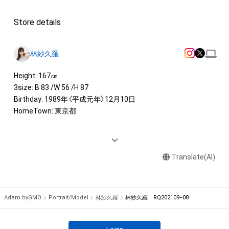
Store details
林紗久羅
Height: 167㎝

3size: B 83 /W 56 /H 87

Birthday: 1989年〈平成元年〉12月10日

HomeTown: 東京都

<AWARD> 

2018 日本レースクイーン大賞 グランプリ 受賞

Translate(AI)
2017 日本レースクイーン大賞 特別賞

2016 日本レースクイーン大賞受賞

<IMAGE GIRL>

Adam byGMO
Portrait/Model
林紗久羅
林紗久羅 RQ202109−08
2021 東京オートサロンイメージガール「A-class」

2021リアライズガールズ

2018-2020 D'STATION フレッシュエンジェルス
