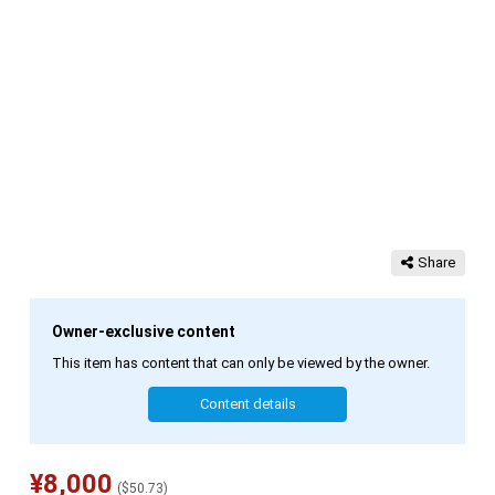
Share
Owner-exclusive content
This item has content that can only be viewed by the owner.
Content details
¥
8,000
(
$
50.73
)