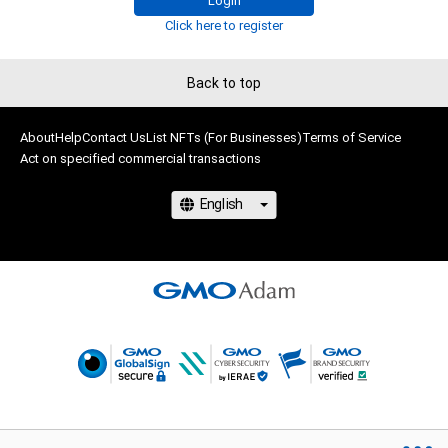
Login
2018-2019 raffinee Lady

Click here to register
2016-2017 Super GT 500 RAYBRIGレースクイーン

2012-2014 ARTA GALS
Back to top
About
Help
Contact Us
List NFTs (For Businesses)
Terms of Service
Act on specified commercial transactions