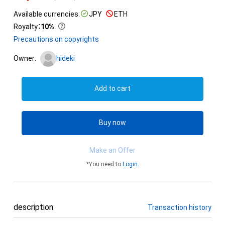
Available currencies:
JPY
ETH
Royalty
：
10%
Precautions on copyrights
Owner:
hideki
Add to cart
Buy now
Make an Offer
*You need to
Login
.
description
Transaction history