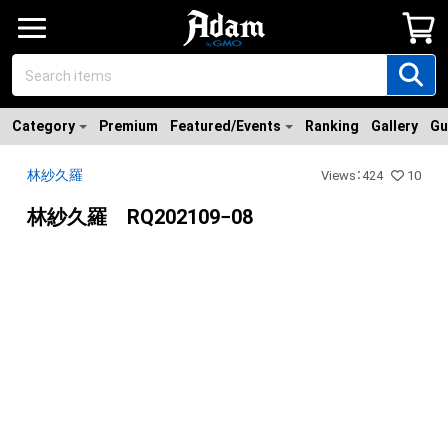
Category
Premium
Featured/Events
Ranking
Gallery
Gu
林紗久羅
Views
：
424
10
林紗久羅 RQ202109−08