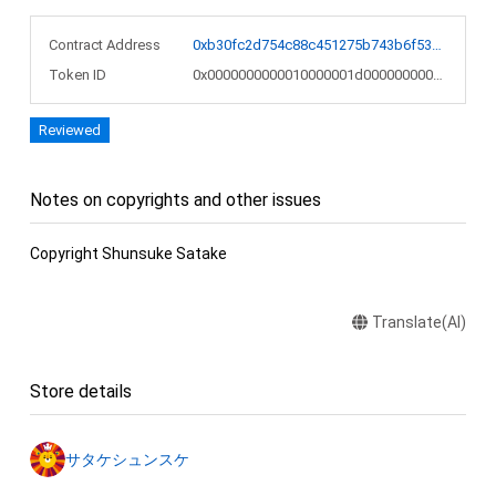
Contract Address
0xb30fc2d754c88c451275b743b6f530f19f643683
Token ID
0x0000000000010000001d000000000490
Reviewed
Notes on copyrights and other issues
Copyright Shunsuke Satake
Translate(AI)
Store details
サタケシュンスケ