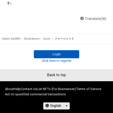
す。
Translate(AI)
Adam byGMO
Illustrations
Gurin.
ジャージメイド
Login
Click here to register
Back to top
About
Help
Contact Us
List NFTs (For Businesses)
Terms of Service
Act on specified commercial transactions