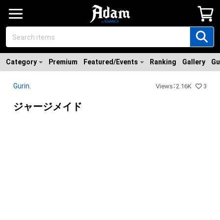
Category
Premium
Featured/Events
Ranking
Gallery
Gu
Gurin.
Views
：
2.16K
3
ジャージメイド