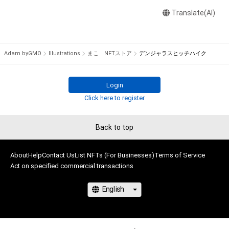
者【まこ：haramakoto.w★gmail.com（★を@に変えてくださ
い）】までお問い合わせください。
Translate(AI)
Adam byGMO
Illustrations
まこ NFTストア
デンジャラスヒッチハイク
Login
Click here to register
Back to top
About
Help
Contact Us
List NFTs (For Businesses)
Terms of Service
Act on specified commercial transactions