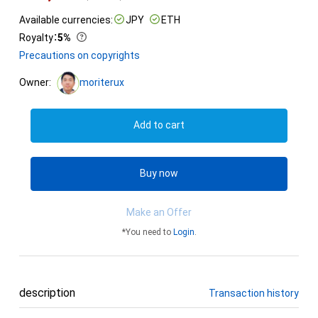
Available currencies:
JPY
ETH
Royalty
：
5%
Precautions on copyrights
Owner:
moriterux
Add to cart
Buy now
Make an Offer
*You need to
Login
.
description
Transaction history