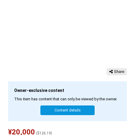
Share
Owner-exclusive content
This item has content that can only be viewed by the owner.
Content details
¥
20,000
(
$
126.19
)