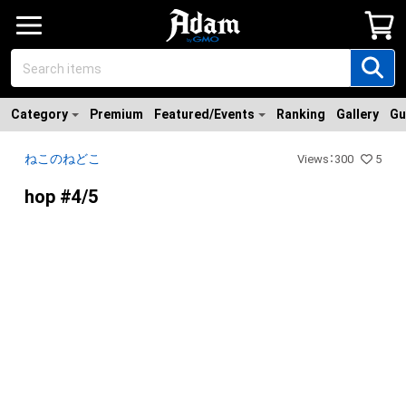
Category
Premium
Featured/Events
Ranking
Gallery
Gu
ねこのねどこ
Views
：
300
5
hop #4/5