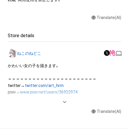
Translate(AI)
Store details
ねこのねどこ
かわいい女の子を描きます。

＝＝＝＝＝＝＝＝＝＝＝＝＝＝＝＝＝＝＝＝＝＝

twitter→
twitter.com/art_hrm
pixiv→
www.pixiv.net/users/36922974
ARTstreet→
medibang.com/u/hiromidarklie/
＝＝＝＝＝＝＝＝＝＝＝＝＝＝＝＝＝＝＝＝＝＝
Translate(AI)