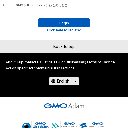
Adam byGMO
Illustrations
ねこのねどこ
hop
Login
Click here to register
Back to top
About
Help
Contact Us
List NFTs (For Businesses)
Terms of Service
Act on specified commercial transactions