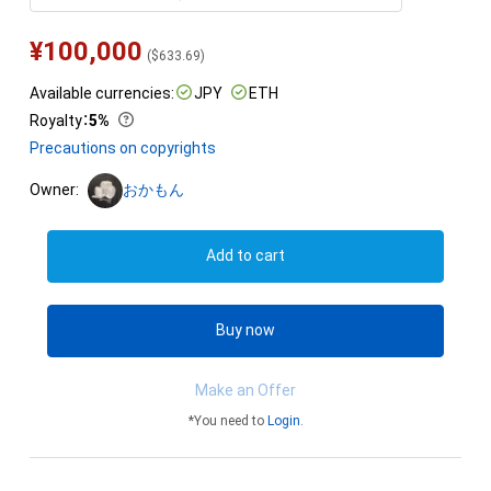
¥
100,000
(
$
633.69
)
Available currencies:
JPY
ETH
Royalty
：
5%
Precautions on copyrights
Owner:
おかもん
Add to cart
Buy now
Make an Offer
*You need to
Login
.