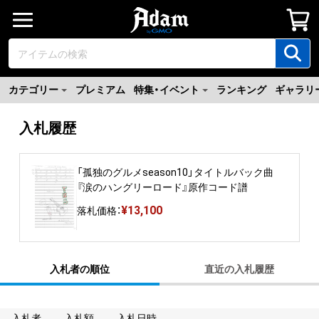
カテゴリー
プレミアム
特集・イベント
ランキング
ギャラリ
入札履歴
「孤独のグルメseason10」タイトルバック曲
『涙のハングリーロード』原作コード譜
¥
13,100
落札価格：
入札者の順位
直近の入札履歴
入札者
入札額
入札日時