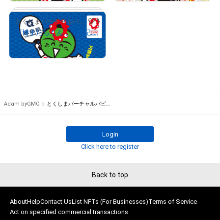
1
とくしまバーチャルパビリオン
# 96/500
# 57/500
万博すだちくん 生誕記念#2
Ended Giveaway
# 1/500
Adam byGMO
とくしまバーチャルパビリオン
Login
Click here to register
Back to top
About
Help
Contact Us
List NFTs (For Businesses)
Terms of Service
Act on specified commercial transactions