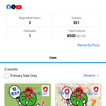
万博は、徳島県にとって、「あわ文化」や「県産食材」など徳島の
魅力を国内外へ発信し、「新たな人の流れ」を呼び込む「絶好の
チャンス」となります。

Registered items
Owners
そんな万博への「機運醸成」を図るため、開幕に先行した情報発
3
351
信として最先端のAR（拡張現実）・VR（仮想現実）技術によるイン
Followers
Total Volume
ターネット上の3次元・仮想交流空間「メタバース」を活用した
1
¥
500
(
$
3.15
)
cluster.mu/w/2949708e-9a88-4122-a8ee-b829a053ffc6
Recently Price
そして、とくしまバーチャルパビリオンの万博に向けた取り組
Item
みとして、「大阪・関西万博」や“徳島の魅力”を発信するNFTを発
3 results
Translate(AI)
Primary Sale Only
0
0
とくしまバーチャルパビリオン
とくしまバーチャルパビリオン
万博すだちくん 生誕記念#1
万博すだちくん 生誕記念#3
¥
1,000
¥
500
(
$
6.31
)
(
$
3.15
)