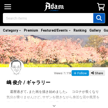
Category
Premium
Featured/Events
Ranking
Gallery
Gu
Views
：
1.11K
Follow
Share
嶋 俊介 / ギャラリー
　還暦過ぎて、また画を描き始めました。　コロナが長くなり
気分が乗りませんけど、サザンを聴きながら身近な花や風景を
描いてると、思いがポジティブに乗ってきます。　アスペルガ