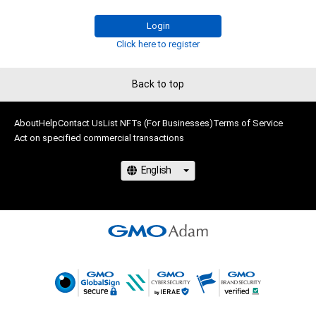
Login
Click here to register
Back to top
About
Help
Contact Us
List NFTs (For Businesses)
Terms of Service
Act on specified commercial transactions