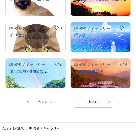
¥
4,000
¥
2,500
(
$
25.35
)
(
$
15.84
)
0
1
嶋 俊介 / ギャラリー
嶋 俊介 / ギャラリー
ポリゴン・にゃ～チャン
岬の灯台
¥
12,500
¥
17,500
(
$
79.21
)
(
$
110.90
)
2
0
嶋 俊介 / ギャラリー
嶋 俊介 / ギャラリー
風化雪月・湖面の虹
山あいの野焼き
¥
5,000
(
$
31.68
)
Owned by
とりっと
Previous
Next
Adam byGMO
嶋 俊介 / ギャラリー