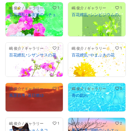
1
1
嶋 俊介 / ギャラリー
嶋 俊介 / ギャラリー
百花繚乱・お友達のペチュニア
百花繚乱・シンビジウムの花
¥
1,000
¥
1,000
(
$
6.34
)
(
$
6.34
)
Primary Sale
Primary Sale
2
1
嶋 俊介 / ギャラリー
嶋 俊介 / ギャラリー
百花繚乱・シザンサスの花
百花繚乱・やまぶきの花
¥
1,000
¥
1,000
(
$
6.34
)
(
$
6.34
)
Primary Sale
Primary Sale
1
0
嶋 俊介 / ギャラリー
嶋 俊介 / ギャラリー
風景百考・落日燃ゆ
青の戯れ
¥
1,500
¥
1,500
(
$
9.51
)
(
$
9.51
)
1
2
嶋 俊介 / ギャラリー
嶋 俊介 / ギャラリー
ポリゴン・シャムネコ
風景百考・湖畔のシルエット