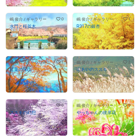
0
1
嶋 俊介 / ギャラリー
嶋 俊介 / ギャラリー
水門と桜並木
R317の銀杏
¥
1,000
¥
1,000
(
$
6.34
)
(
$
6.34
)
Primary Sale
Primary Sale
1
2
嶋 俊介 / ギャラリー
嶋 俊介 / ギャラリー
紅葉の深山
山あいのススキ
¥
1,000
¥
1,000
(
$
6.34
)
(
$
6.34
)
Primary Sale
Primary Sale
0
0
嶋 俊介 / ギャラリー
嶋 俊介 / ギャラリー
ススキの幻想
やっちゃんの彼岸花
¥
1,000
¥
1,000
(
$
6.34
)
(
$
6.34
)
Primary Sale
Primary Sale