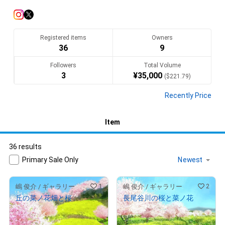
ーなのでその関連の仕事もしてますから、別の時間に少しづつ
描き貯めています。　皆さん、どうぞ宜しくお願いします (^^♪
Translate(AI)
Registered items
Owners
36
9
Followers
Total Volume
3
¥
35,000
(
$
221.79
)
Recently Price
Item
36 results
Primary Sale Only
1
2
嶋 俊介 / ギャラリー
嶋 俊介 / ギャラリー
丘の菜ノ花畑と桜
長尾谷川の桜と菜ノ花
¥
1,000
¥
1,000
(
$
6.34
)
(
$
6.34
)
Primary Sale
Primary Sale