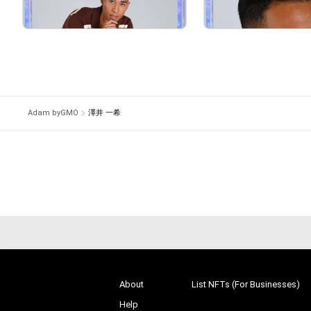
無料NFTを取得するに
¥
500
¥
500
(
$
3.15
)
(
$
3.15
)
遷移してください。

NFTを取得するにはAd
www.news-postseven.
Adam byGMO
澤井 一希
二次予選は9月に実施
# 249/1000
About
List NFTs (For Businesses)
Help