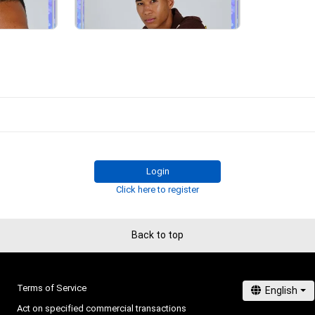
は、以下『NEWSポストセブン』サイト上の各参加者のリンクから無料NF
¥
500
(
$
3.15
)
amのアカウント開設が必要です。 

com/archives/20230713_1884116.html
予定。詳細はこちらにアップします。
Login
# 93/1000
# 38/1000
Click here to register
Back to top
Terms of Service
Act on specified commercial transactions