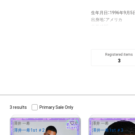
生年月日：1996年9月5日
出身地：アメリカ

身長：195cm

趣味：筋トレ・グルメ巡り
特技：サッカー・ベンチプ
--

Registered items
3
◆国民的推しMENコンテ
日本初！NFTを活用した
グランプリ特典は雑誌『
一次予選は、7月13日～
3 results
Primary Sale Only
俳優、モデル、インフル
0
澤井 一希
次予選に選ばれます。N
澤井 一希
澤井一希1st ＃2
澤井一希1st ＃3