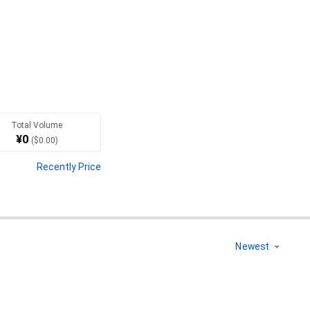
Total Volume
¥
0
(
$
0.00
)
Recently Price
ンロード数上位16名が二