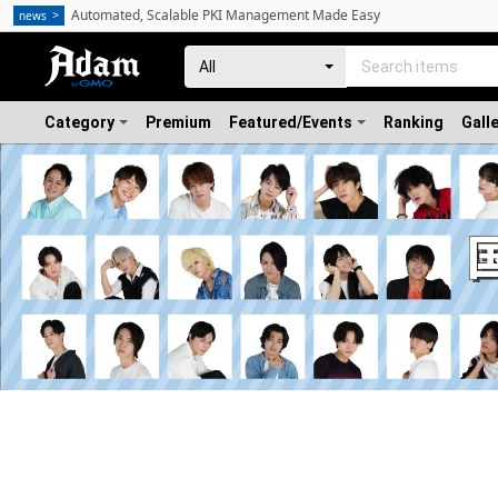
Automated, Scalable PKI Management Made Easy
news
Category
Premium
Featured/Events
Ranking
Gall