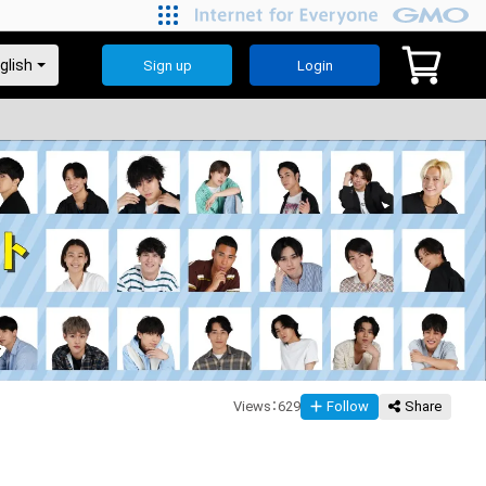
Our Journey
Sign up
Login
Views
：
629
Follow
Share