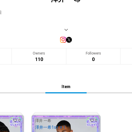


・銭湯・映画鑑賞

レス(120Kg)　大食い・フライパン曲げ

Owners
Followers
110
0
スト◆

男性コンテスト『国民的推しMENコンテスト』がついに始動！ 

Item
女性セブン』誌上での単独グラビア＆単独写真集の発売！

8月18日まで開催。

エンサー、タレントなど個性豊かな参加者48人の中から無料NFTのダウ
0
0
FTを無料でゲットしてあなたの”推し”を応援しよう！

澤井 一希
澤井一希1st ＃1