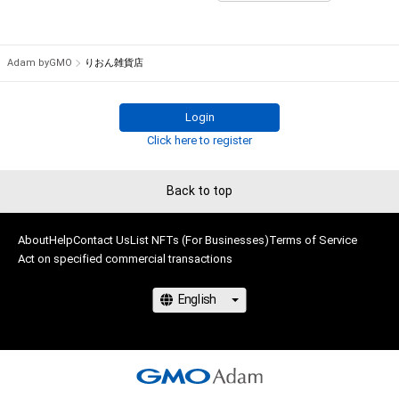
# 2/100
# 2/100
Adam byGMO
りおん雑貨店
Login
Click here to register
Back to top
About
Help
Contact Us
List NFTs (For Businesses)
Terms of Service
Act on specified commercial transactions