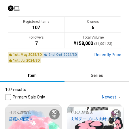
「ひたすら楽しむ」です。

NFTの作品やメタバース空間も、これに基づき作成していま
す。

Registered items
Owners
なにがきっかけでメタバースに興味を持ってくださる方がいる
107
6
かわかりません。

Followers
Total Volume
わたしの作るどんなものを楽しみ、遊んでくださるかわかりま
7
¥
158,000
(
$
1,001.23
)
せん。

なので、わたしは作りたい・思いついたものを片っ端から作成し
Recently Price
1st: May 2025/3D
2nd: Oct 2024/3D
ています。

1st: Jul 2024/3D
自分も楽しい・皆さんが楽しんでくださるのを見るのがまた楽
しい🌼

Item
Series
自分自身も楽しみ、わたしがそうして作り出した作品で、また皆
107 results
さんが皆さんなりの楽しみ方をしてくださったら、最高です✨

Primary Sale Only
日頃ご愛顧くださる皆さまにも、見守ってくださってる皆さま
にも、深く感謝です✨

0
0
りおん雑貨店
りおん雑貨店
今後ともよろしくお願いいたします✨🐇🌈
3D
3D
薔薇の花置き
肉球テーブル＆肉球チェア
Translate(AI)
¥
3,000
¥
3,000
(
$
19.01
)
(
$
19.01
)