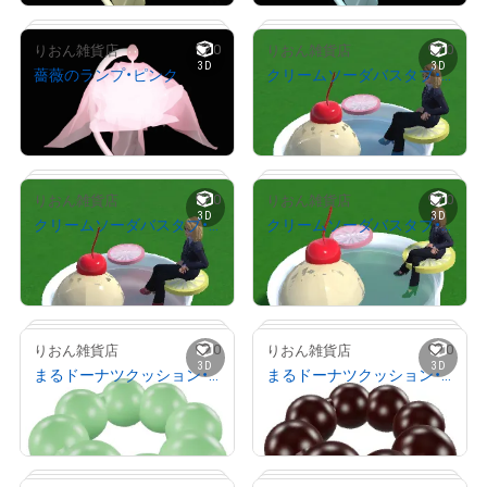
0
0
りおん雑貨店
りおん雑貨店
3D
3D
薔薇のランプ・ピンク
クリームソーダバスタブ・ブルーハワイ(座れるアニメーションつき)
# 1/100
# 1/100
¥
2,000
¥
2,000
(
$
12.67
)
(
$
12.67
)
Primary Sale
Primary Sale
0
0
りおん雑貨店
りおん雑貨店
3D
3D
クリームソーダバスタブ・いちご(座れるアニメーションつき)
クリームソーダバスタブ・メロン(座れるアニメーションつき)
# 1/100
# 2/100
¥
2,000
¥
2,000
(
$
12.67
)
(
$
12.67
)
Primary Sale
Primary Sale
0
0
りおん雑貨店
りおん雑貨店
3D
3D
まるドーナツクッション・抹茶
まるドーナツクッション・チョコ
# 2/100
# 2/100
¥
1,000
¥
1,000
(
$
6.34
)
(
$
6.34
)
Primary Sale
Primary Sale