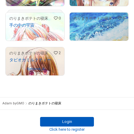
0
0
のりまきポテトの寝床
のりまきポテトの寝床
手の中の宇宙
海
Not on sale
Owned by
とりっと
# 1/5
2
のりまきポテトの寝床
タピオカミルクティー
Owned by
Symorve_Ge
voc
# 2/5
Adam byGMO
のりまきポテトの寝床
Login
Click here to register