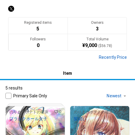
アナログとデジタル両方で描いたり、個人でLINEスタンプも販
売してます!

使用画材

Registered items
Owners
アナログ:色鉛筆、カラーインク、水彩絵具

5
3
デジタル:iPad使用、アイビスペイント
Followers
Total Volume
Translate(AI)
0
¥
9,000
(
$
56.78
)
Recently Price
Item
5 results
Primary Sale Only
0
2
のりまきポテトの寝床
のりまきポテトの寝床
ブラックホール女子
髪結い
¥
5,000
¥
5,000
(
$
31.55
)
(
$
31.55
)
Primary Sale
Primary Sale