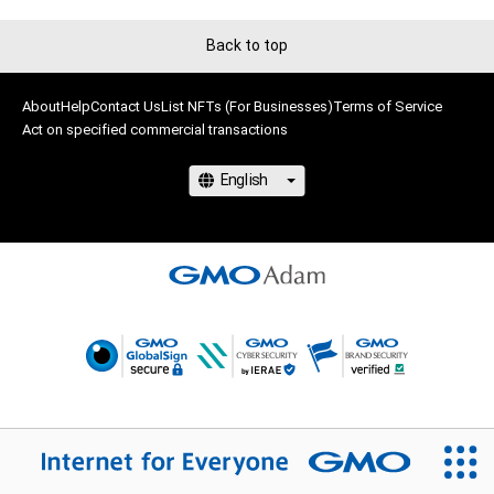
Back to top
About
Help
Contact Us
List NFTs (For Businesses)
Terms of Service
Act on specified commercial transactions