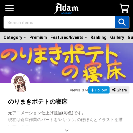
Category
Premium
Featured/Events
Ranking
Gallery
Gu
Views
：
374
Follow
Share
のりまきポテトの寝床
元アニメーション仕上げ担当(彩色)です。

現在は倉庫作業のパートをやりつつ、のほほんとイラストを描
いています。
