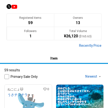
Registered items
Owners
59
13
Followers
Total Volume
1
¥
26,120
(
$
165.63
)
Recently Price
Item
59 results
Primary Sale Only
0
0
ねこにょ🐱
ねこにょ🐱
うさチンチラ
スプーンで1口ずつ
¥
1,000
¥
3,000
(
$
6.34
)
(
$
19.02
)
Primary Sale
Primary Sale