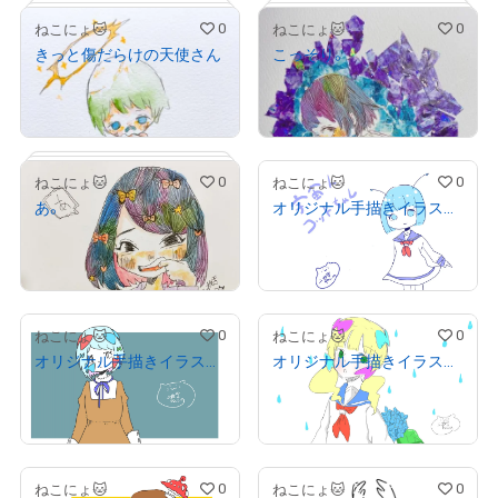
0
0
ねこにょ🐱
ねこにょ🐱
きっと傷だらけの天使さん
こっそり。
¥
1,500
¥
2,000
(
$
9.51
)
(
$
12.68
)
Primary Sale
Primary Sale
0
0
ねこにょ🐱
ねこにょ🐱
あ。
オリジナル手描きイラスト オリキャラ コットちゃん
¥
2,000
¥
1,000
(
$
12.68
)
(
$
6.34
)
Primary Sale
Primary Sale
# 1/2
# 1/2
# 1/2
0
0
ねこにょ🐱
ねこにょ🐱
オリジナル手描きイラスト りぼん
オリジナル手描きイラスト リボンっ子
¥
1,000
¥
1,000
(
$
6.34
)
(
$
6.34
)
Primary Sale
Primary Sale
0
0
ねこにょ🐱
ねこにょ🐱