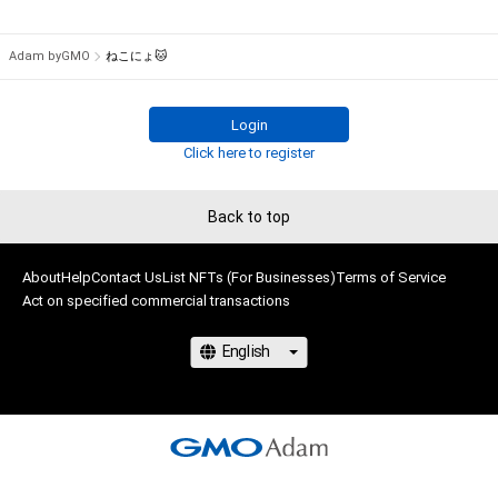
Adam byGMO
ねこにょ🐱
# 1/2
Login
Click here to register
Back to top
About
Help
Contact Us
List NFTs (For Businesses)
Terms of Service
Act on specified commercial transactions
# 1/2