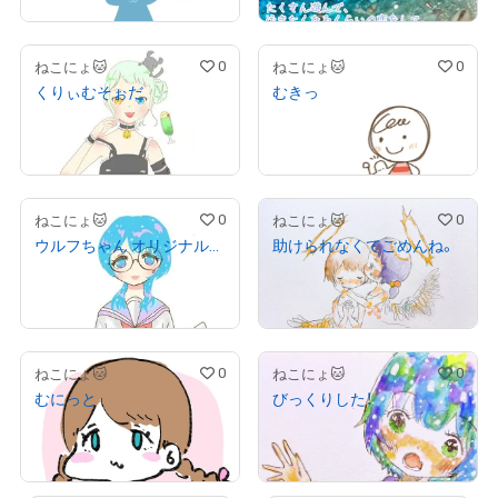
0
0
ねこにょ🐱
ねこにょ🐱
くりぃむそぉだ
むきっ
¥
1,000
¥
1,000
(
$
6.34
)
(
$
6.34
)
Primary Sale
Primary Sale
0
0
ねこにょ🐱
ねこにょ🐱
ウルフちゃん オリジナルイラスト
助けられなくてごめんね。
¥
1,200
¥
1,200
(
$
7.61
)
(
$
7.61
)
Primary Sale
Primary Sale
0
0
ねこにょ🐱
ねこにょ🐱
むにっと
びっくりした！
¥
1,000
¥
1,500
(
$
6.34
)
(
$
9.51
)
Primary Sale
Primary Sale