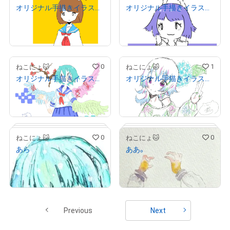
オリジナル手描きイラスト きのこ
オリジナル手描きイラスト たわー
¥
800
¥
1,000
(
$
5.07
)
(
$
6.34
)
Primary Sale
Primary Sale
0
1
ねこにょ🐱
ねこにょ🐱
オリジナル手描きイラスト キズモノ
オリジナル手描きイラスト 紫陽花
¥
1,000
¥
1,000
(
$
6.34
)
(
$
6.34
)
Primary Sale
Primary Sale
0
0
ねこにょ🐱
ねこにょ🐱
あら
ああ。
¥
1,200
¥
1,500
(
$
7.61
)
(
$
9.51
)
Primary Sale
Primary Sale
Previous
Next