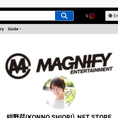
ery
Guide
紺野栞(KONNO SHIORI） NFT STORE