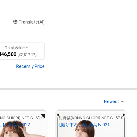
Translate(AI)
Total Volume
446,500
(
$
2,817.17
)
Recently Price
0
0
紺野栞(KONNO SHIORI） NFT STORE
紺野栞(KONNO SHIORI） NFT STORE
】紺野栞 B-022
【撮り下ろし】紺野栞 B-021
¥
5,000
31.55
)
(
$
31.55
)