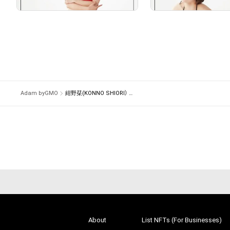
# 2/5
Adam byGMO
紺野栞(KONNO SHIORI） NFT STORE
# 2/5
About
List NFTs (For Businesses)