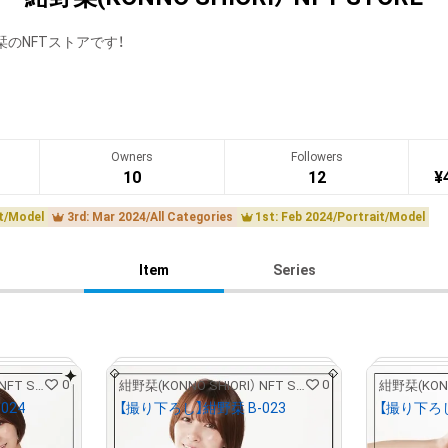
のNFTストアです！
Owners
Followers
10
12
¥
it/Model
3rd: Mar 2024/All Categories
1st: Feb 2024/Portrait/Model
Item
Series
0
0
紺野栞(KONNO SHIORI） NFT STORE
紺野栞(KONNO SHIORI） NFT STORE
024
【撮り下ろし】紺野栞 B-023
【撮り下ろし
¥
5,000
¥
5,000
(
$
31.55
)
(
$