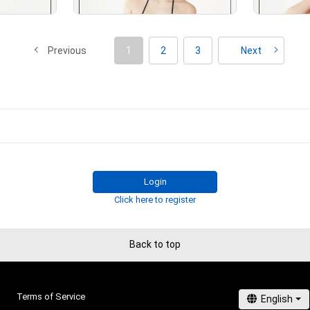
Previous
1
2
3
Next
# 2/5
# 3/5
# 2/5
# 2/5
Login
Click here to register
Back to top
Terms of Service