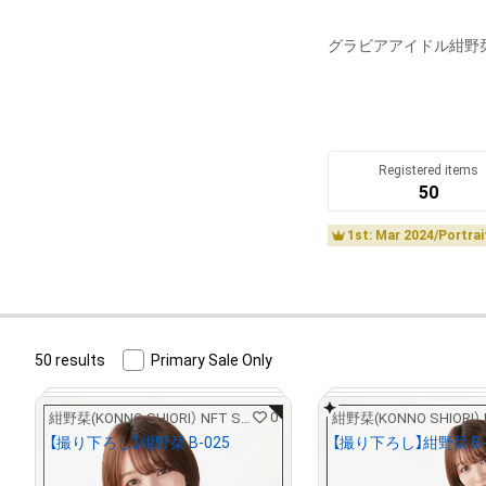
グラビアアイドル紺野栞
Registered items
50
1st: Mar 2024/Portra
50 results
Primary Sale Only
0
紺野栞(KONNO SHIORI） NFT STORE
【撮り下ろし】紺野栞 B-025
【撮り下ろし】紺野栞 B-
¥
5,000
¥
5,000
(
$
31.55
)
(
$
31.55
)