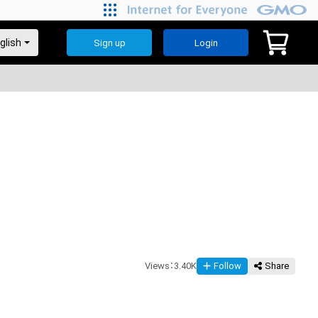
Sign up
Login
Views
：
3.40K
Follow
Share