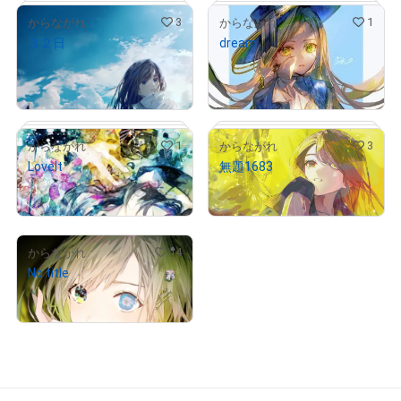
3
1
からながれ
からながれ
３２日
dream
# 2/15
# 10/15
¥
6,000
¥
8,800
(
$
38.02
)
(
$
55.76
)
Primary Sale
1
3
からながれ
からながれ
LoveIt
無題1683
# 14/15
# 4/5
¥
3,000
¥
500
(
$
19.01
)
(
$
3.17
)
14
からながれ
No title
¥
19,800
# 11/15
# 351/1000
(
$
125.47
)