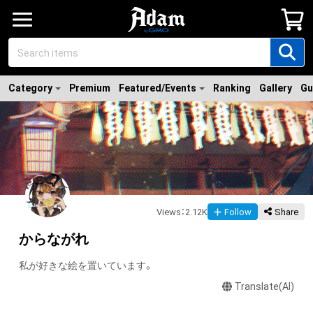
Category
Premium
Featured/Events
Ranking
Gallery
Gu
Views
：
2.12K
Follow
Share
からながれ
私が好きな絵を置いています。
Translate(AI)