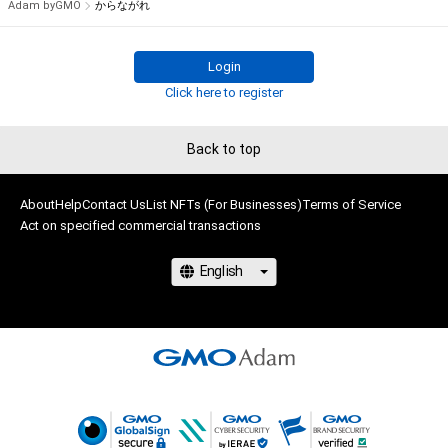
Adam byGMO
からながれ
Login
Click here to register
Back to top
About
Help
Contact Us
List NFTs (For Businesses)
Terms of Service
Act on specified commercial transactions