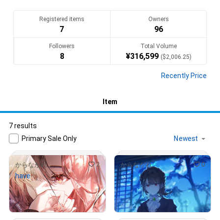
Registered items
Owners
7
96
Followers
Total Volume
8
¥
316,599
(
$
2,006.25
)
Recently Price
Item
7 results
Primary Sale Only
2
0
からながれ
からながれ
have
ぷつ
¥
6,000
¥
6,000
(
$
38.02
)
(
$
38.02
)
Primary Sale
Primary Sale