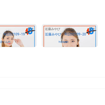
# 476/1000
# 478/1000
4
4
近藤みやび
RQ202109−19
近藤みやび RQ202109−20
みぽりんの
Owned by
hisayan