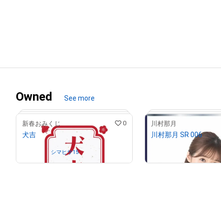
Owned
See more
0
新春おみくじ
川村那月
犬吉
川村那月 SR 006
¥
500
(
$
3.17
)
Owned by
シマヒサ15