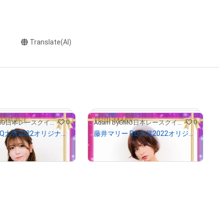
Translate(AI)
0
0
Adam byGMO日本レースクイーン大賞2022
Adam byGMO日本レースクイーン大賞2022
水瀬琴音 RQ大賞2022オリジナルNFTトレカ
藤井マリー RQ大賞2022オリジナルNFTトレカ
¥
500
17
)
(
$
3.17
)