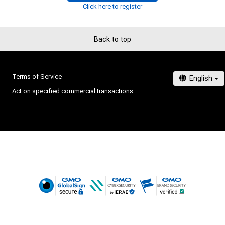
Click here to register
Back to top
Terms of Service
Act on specified commercial transactions