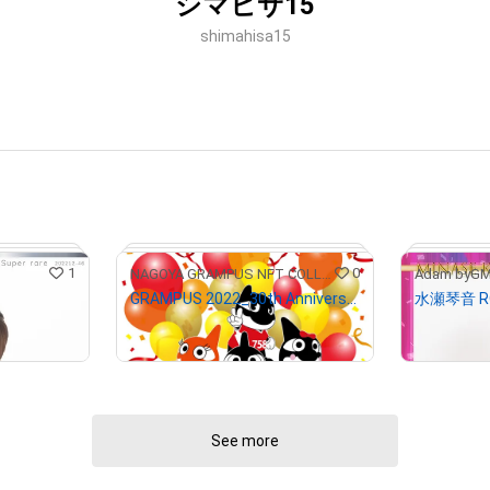
シマヒサ15
shimahisa15
1
0
NAGOYA GRAMPUS NFT COLLECTION
GRAMPUS 2022_30th Anniversary
¥
500
¥
500
(
$
3.17
)
(
$
3.
See more