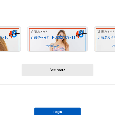
# 20602/29970
# 5/10
3
3
近藤みやび
近藤みやび
9−10
近藤みやび RQ202109−11
近藤みやび 
Owned by
たれぱんだ
Owned by
See more
Login