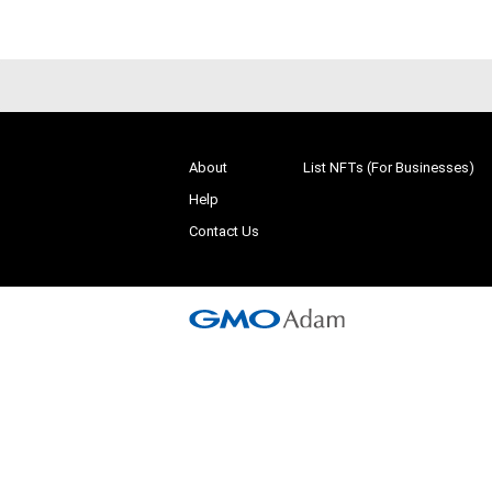
About
List NFTs (For Businesses)
Help
Contact Us