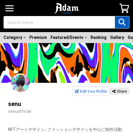
Category
Premium
Featured/Events
Ranking
Gallery
Gu
Edit Your Profile
Share
senu
senuofficial
NFTアートデザイン、ファッションデザインを中心に制作活動