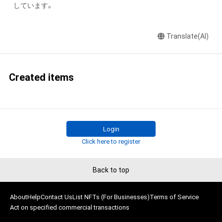
しています。
Translate(AI)
Created items
Login
Click here to register
Back to top
About
Help
Contact Us
List NFTs (For Businesses)
Terms of Service
Act on specified commercial transactions