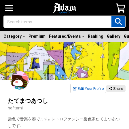
Category
Premium
Featured/Events
Ranking
Gallery
Gu
Edit Your Profile
Share
たてまつあつし
hoftami
染色で音楽を奏でます。レトロファンシー染色家たてまつあつ
しです。
