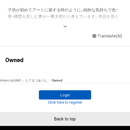
子供が初めてアートに接する時のように、純粋な気持ちで色・
形・構図を楽しむ事が一番大切だと考えています。作品を見た
人が自由にイメージを膨らまし、楽しい気分になって頂けたら
嬉しいです。

Translate(AI)
アダム様では二次利用しやすい無限に広がるパターンアートを
提供していきたいです。ぜひぜひ宜しくお願いします！ 一次出
品させてください！

Owned
Adam byGMO
たてまつあつし
Owned
Login
Click here to register
Back to top