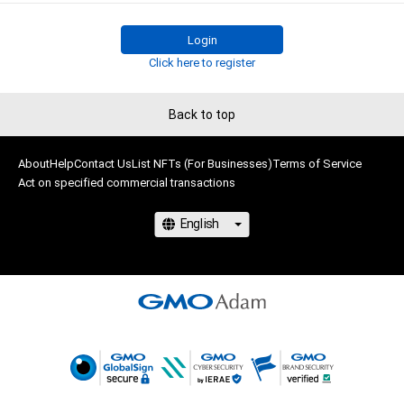
Login
Click here to register
Back to top
About
Help
Contact Us
List NFTs (For Businesses)
Terms of Service
Act on specified commercial transactions