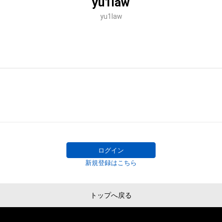
yu1law
yu1law
ログイン
新規登録はこちら
トップへ戻る